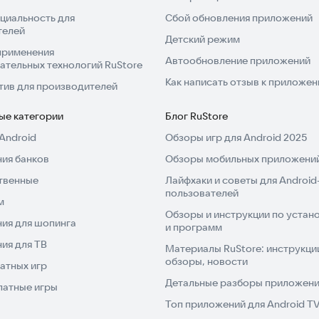
циальность для
Сбой обновления приложений
телей
Детский режим
применения
Автообновление приложений
ательных технологий RuStore
Как написать отзыв к приложе
тив для производителей
ые категории
Блог RuStore
Android
Обзоры игр для Android 2025
ия банков
Обзоры мобильных приложений
твенные
Лайфхаки и советы для Android
пользователей
м
Обзоры и инструкции по устано
ия для шопинга
и программ
ия для ТВ
Материалы RuStore: инструкци
обзоры, новости
атных игр
Детальные разборы приложений
латные игры
Топ приложений для Android T