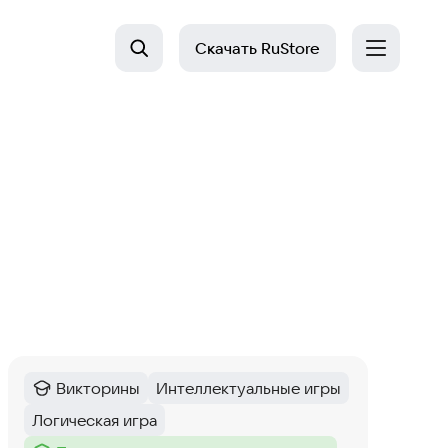
Скачать
RuStore
Викторины
Интеллектуальные игры
Категория
:
Тег
:
Логическая игра
Тег
: