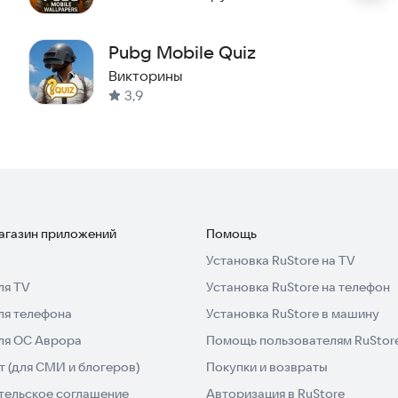
профессионалов
Pubg Mobile Quiz
Викторины
3,9
 PUBG
магазин приложений
Помощь
Установка RuStore на TV
для игроков, которые хотят проверить свои знания
ля TV
Установка RuStore на телефон
ть, что они настоящие эксперты PUBG. Если вы любите
очить свои навыки, одновременно весело проводя
ля телефона
Установка RuStore в машину
е вы когда-либо посещали в PUBG, помогут вам
для ОС Аврора
Помощь пользователям RuStor
еров.
 (для СМИ и блогеров)
Покупки и возвраты
тельское соглашение
Авторизация в RuStore
жите миру, насколько хорошо вы знаете PUBG!