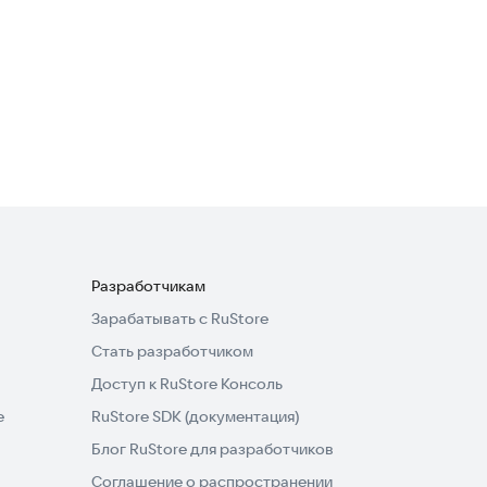
PUBG MOBILE HD
Wallpapers
Полезные инструменты
Разработчикам
Зарабатывать с RuStore
Стать разработчиком
Доступ к RuStore Консоль
e
RuStore SDK (документация)
Блог RuStore для разработчиков
Соглашение о распространении