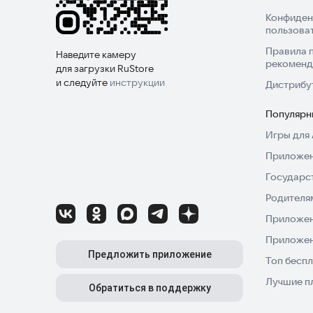
Конфиден
пользова
oussamahardworker@gmail.com
Правила 
Наведите камеру
рекоменд
для загрузки RuStore
и следуйте
инструкции
Дистрибу
Популярн
Игры для 
Приложен
Государс
Родителя
Приложен
Приложен
Предложить приложение
Топ беспл
Лучшие п
Обратиться в поддержку