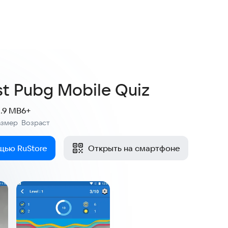
t Pubg Mobile Quiz
2.9 MB
6+
азмер
Возраст
:
щью RuStore
Открыть на смартфоне