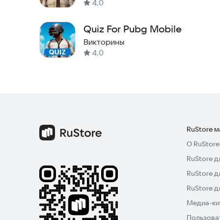
4,0
Различные уровни сложности для новичков и 
Quiz For Pubg Mobile
Красивый интерфейс в стиле PUBG
Викторины
4,0
Работает офлайн после первой загрузки
Регулярные обновления с новыми викторинами
Отслеживание очков и сохранение прогресса
🎮 Почему вам понравится
RuStore 
О RuStore
Это приложение PUBG Quiz идеально подходит 
RuStore д
Battlegrounds, бросить вызов друзьям и доказа
PUBG, эта викторина не даст вам скучать и отт
RuStore д
время. Каждый матч, оружие и локация, которы
RuStore 
ответить на вопросы и подняться в таблице лид
Медиа-кит
Пользова
Скачайте викторину PUBG прямо сейчас и пока