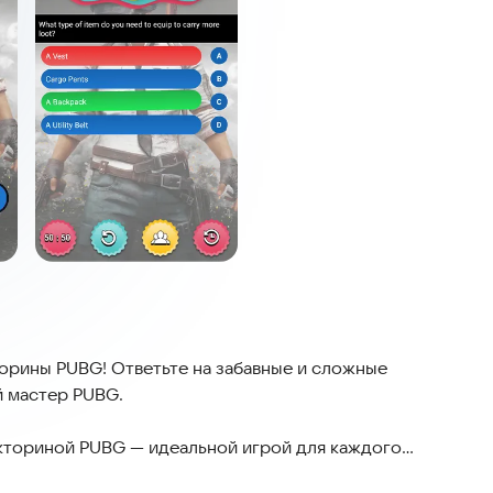
орины PUBG! Ответьте на забавные и сложные
й мастер PUBG.
кториной PUBG — идеальной игрой для каждого
содержит сотни увлекательных и сложных вопросов