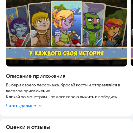
Скриншоты
Описание приложения
Выбери своего персонажа, бросай кости и отправляйся в
веселое приключение.
Кликай по монстрам - помоги герою выжить и победить
легендарных драконов в кликер РПГ Let's Journey.
Читать дальше
Удача и крепкое стекло телефона определят судьбу
охотника на дракона.
Оценки и отзывы
★ОСОБЕННОСТИ :