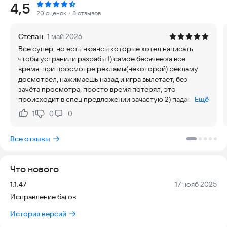
Рейтинг:
4,5
● Кликай, чтобы атаковать противника и помочь герою
20 оценок
・8 отзывов
● Повышай уровень персонажа, чтобы открыть его
уникальные навыки.
Степан
1 май 2026
● Улучшай активные и пассивные навыки, чтобы увеличить их
Всё супер, но есть нюансы которые хотел написать,
силу
чтобы устранили разрабы 1) самое бесячее за всё
● Используй боевую магию, чтобы изменить исход битвы
время, при просмотре рекламы(некоторой) рекламу
● Бросай кости, чтобы определить судьбу персонажа
досмотрел, нажимаешь назад и игра вылетает, без
● Посети различные локации во время приключения
зачёта просмотра, просто время потерял, это
● Побеждай противников, чтобы получить золото и редкий
происходит в спец предложении зачастую 2) падает
Ещё
лут
новый предмет, ты видишь что он не оч качества, даже
● Найди редких питомцев, чтобы увеличить боевую мощь
1
0
0
Нравится:
Не нравится:
не смотришь, а иконка новый висит, пусть она уходит
● Сражайся или избегай боя, чтобы достичь главной цели
когда заходишь в инвент 3) при прокачке в обучении,
● Собери коллекцию трофеев, побеждая различных
Все отзывы
сделайте чтоб монеты было видно, а то нужно вкачать
монстров
ифиг
● Играй в мини игры, чтобы получить лучшую награду
● Завершай квесты во время приключения
Что нового
● Забери карту сокровищ у капитана пиратов
● Очищай руины от различных монстров за награду
Версия:
Дата:
1.1.47
17 нояб 2025
● Побеждай эпических боссов в турнире
Исправление багов
● Изучай все навыки героя в веселом, бесконечном
путешествии
История версий
● Получай постоянные награды, чтобы достичь лучших