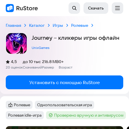
Скачать
Главная
Каталог
Игры
Ролевые
Journey－кликеры игры офлайн
UnixGames
(
)
4,5
до 10 тыс
216.8 MB
0+
Рейтинг:
20 оценок
Скачиваний
Размер
Возраст
:
:
:
Установить с помощью RuStore
Ролевые
Однопользовательская игра
Категория
:
Тег
:
Ролевая idle-игра
Проверено вручную и антивирусом
Тег
:
Тег
: