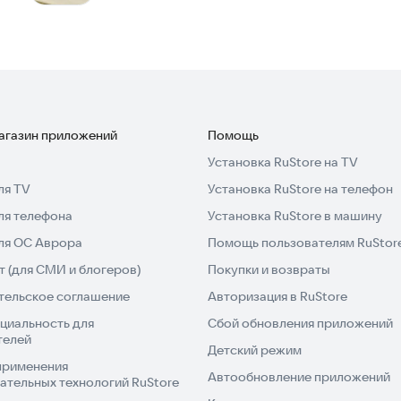
магазин приложений
Помощь
Установка RuStore на TV
ля TV
Установка RuStore на телефон
ля телефона
Установка RuStore в машину
для ОС Аврора
Помощь пользователям RuStor
 (для СМИ и блогеров)
Покупки и возвраты
тельское соглашение
Авторизация в RuStore
циальность для
Сбой обновления приложений
телей
Детский режим
применения
Автообновление приложений
ательных технологий RuStore