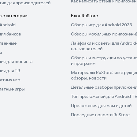
Как написать отзыв к приложе
тив для производителей
ые категории
Блог RuStore
Android
Обзоры игр для Android 2025
ия банков
Обзоры мобильных приложений
твенные
Лайфхаки и советы для Android
пользователей
м
Обзоры и инструкции по устано
ия для шопинга
и программ
ия для ТВ
Материалы RuStore: инструкци
обзоры, новости
атных игр
Детальные разборы приложений
латные игры
Топ приложений для Android T
Приложения для мам и детей
Последние новости RuStore