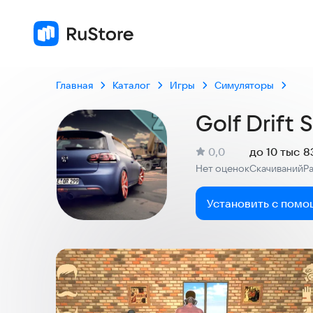
Главная
Каталог
Игры
Симуляторы
Golf Drift 
(
)
0,0
до 10 тыс
8
Рейтинг:
Нет оценок
Скачиваний
Р
:
:
Установить с помо
Скриншоты