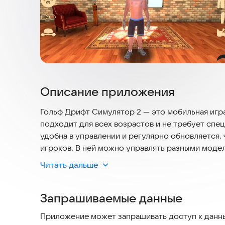
Описание приложения
Гольф Дрифт Симулятор 2 — это мобильная игр
подходит для всех возрастов и не требует спец
удобна в управлении и регулярно обновляется
игроков. В ней можно управлять разными моделя
также настраивать и улучшать свой автомобиль.
Читать дальше
локации и режимы добавляют разнообразия. И
играть без интернета. Подходит для смартфонов
Запрашиваемые данные
погрузитесь в мир дрифта и скорости прямо на
Приложение может запрашивать доступ к данны