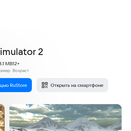
Simulator 2
3.1 MB
12+
азмер
Возраст
:
щью RuStore
Открыть на смартфоне