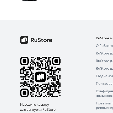
RuStore 
О RuStore
RuStore д
RuStore д
RuStore 
Медиа-кит
Пользова
Конфиден
пользова
Правила 
Наведите камеру
рекоменд
для загрузки RuStore