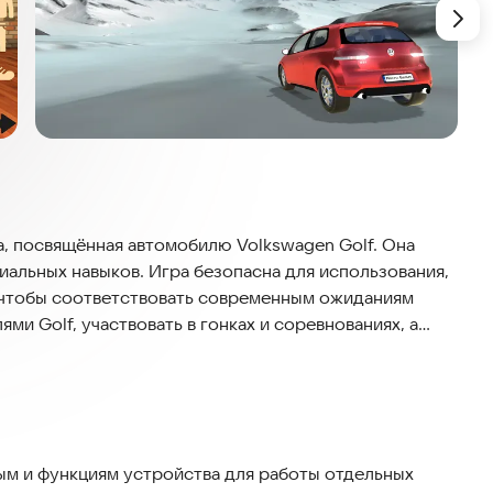
а, посвящённая автомобилю Volkswagen Golf. Она
иальных навыков. Игра безопасна для использования,
, чтобы соответствовать современным ожиданиям
ми Golf, участвовать в гонках и соревнованиях, а
 Графика и физика игры выглядят реалистично, а
гра поддерживает офлайн-режим, поэтому её можно
 с Android 5.0 и выше. Установите и попробуйте — и
 своём устройстве.
м и функциям устройства для работы отдельных