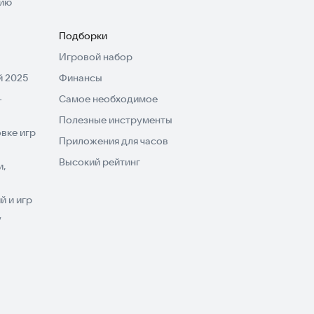
нию
Подборки
Игровой набор
 2025
Финансы
-
Самое необходимое
Полезные инструменты
вке игр
Приложения для часов
Высокий рейтинг
и,
 и игр
V