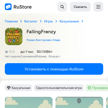
Скачать
Главная
Каталог
Игры
Казуальные
FallingFrenzy
Роман Викторович Маар
(
)
0,0
до 1 тыс
50.1 MB
6+
Рейтинг:
Нет оценок
Скачиваний
Размер
Возраст
:
:
:
Установить с помощью RuStore
Казуальные
Однопользовательская игра
Проверен
Категория
:
Тег
:
Тег
:
Скриншоты