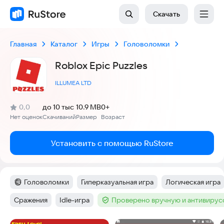
Скачать
Главная
Каталог
Игры
Головоломки
Roblox Epic Puzzles
ILLUMEA LTD
(
)
0,0
до 10 тыс
10.9 MB
0+
Рейтинг:
Нет оценок
Скачиваний
Размер
Возраст
:
:
:
Установить с помощью RuStore
Головоломки
Гиперказуальная игра
Логическая игра
Категория
:
Тег
:
Тег
:
Сражения
Idle-игра
Проверено вручную и антивиру
Тег
:
Тег
:
Тег
: