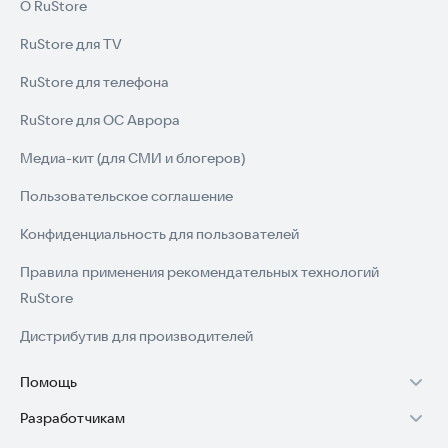
развлекательных целях.
О RuStore
RuStore для TV
💡 Скачайте Roblox Robux Quiz прямо сейчас и докажите, что
RuStore для телефона
saidboutaj9@gmail.com
RuStore для ОС Аврора
Медиа-кит (для СМИ и блогеров)
Пользовательское соглашение
Конфиденциальность для пользователей
Правила применения рекомендательных технологий
RuStore
Дистрибутив для производителей
Помощь
Разработчикам
Установка RuStore на TV