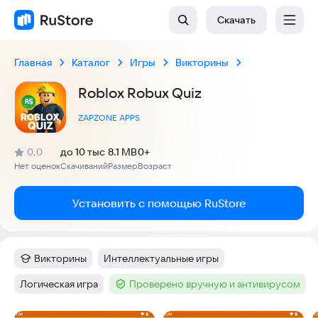
Скачать
Главная
Каталог
Игры
Викторины
Roblox Robux Quiz
ZAPZONE APPS
(
)
0,0
до 10 тыс
8.1 MB
0+
Рейтинг:
Нет оценок
Скачиваний
Размер
Возраст
:
:
:
Установить с помощью RuStore
Викторины
Интеллектуальные игры
Категория
:
Тег
:
Логическая игра
Проверено вручную и антивирусом
Тег
:
Тег
: