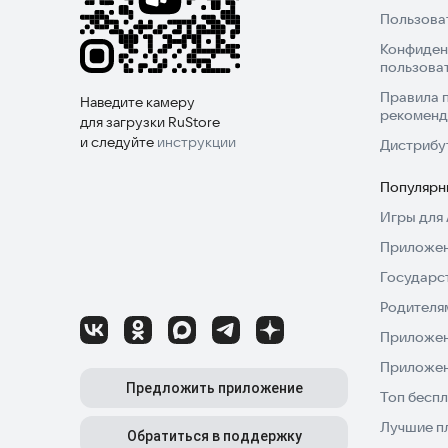
Пользова
Конфиден
пользова
Правила 
Наведите камеру
рекоменд
для загрузки RuStore
и следуйте
инструкции
Дистрибу
Популярн
Игры для 
Приложен
Государс
Родителя
Приложен
Приложен
Предложить приложение
Топ беспл
Лучшие п
Обратиться в поддержку