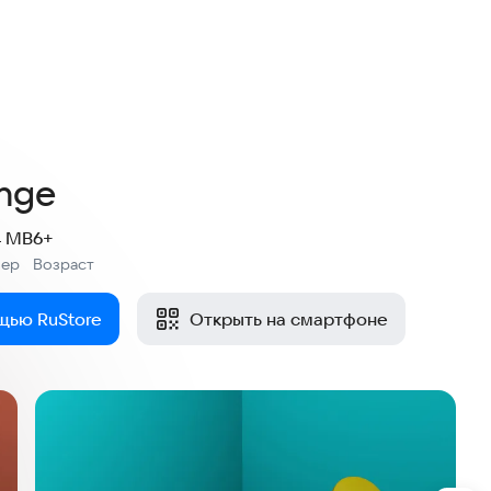
enge
4 MB
6+
мер
Возраст
:
щью RuStore
Открыть на смартфоне