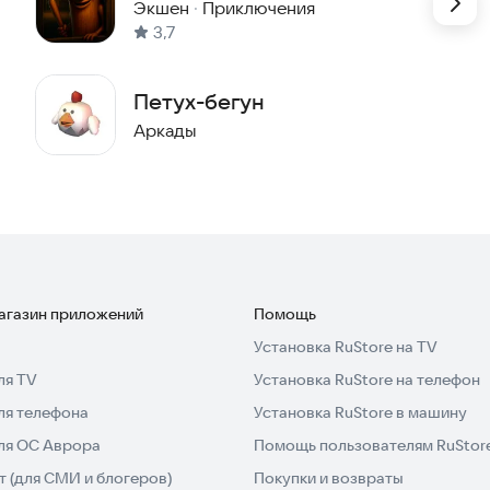
Экшен
·
Приключения
3,7
Петух-бегун
Аркады
магазин приложений
Помощь
Установка RuStore на TV
ля TV
Установка RuStore на телефон
ля телефона
Установка RuStore в машину
для ОС Аврора
Помощь пользователям RuStor
 (для СМИ и блогеров)
Покупки и возвраты