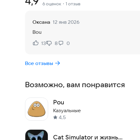
Рейтинг:
4,9
6 оценок
・1 отзыв
из дома, вам придётся решать сложные голово
Изначально этот проект создавался как видео д
Оксана
12 янв 2026
многие просили мобильную версию. Теперь она 
Bou
Скачайте Bou прямо сейчас и проверьте, сможе
13
8
0
Нравится:
Не нравится:
Все отзывы
Возможно, вам понравится
Pou
Казуальные
4,5
Cat Simulator и жизнь