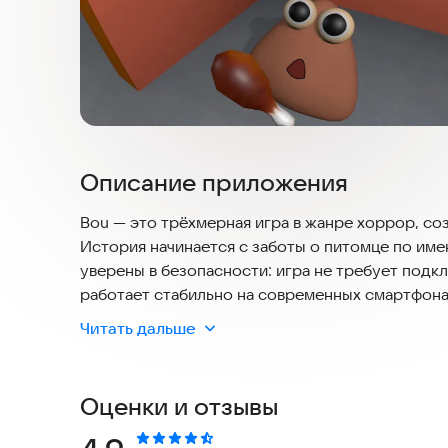
Описание приложения
Bou — это трёхмерная игра в жанре хоррор, со
История начинается с заботы о питомце по име
уверены в безопасности: игра не требует подк
работает стабильно на современных смартфона
Читать дальше
То, что казалось безобидным, быстро перерас
ожидания.
Оценки и отзывы
Вы начинаете с ухода за своим питомцем: корми
быстро принимает мрачный оборот. Вас ждут н