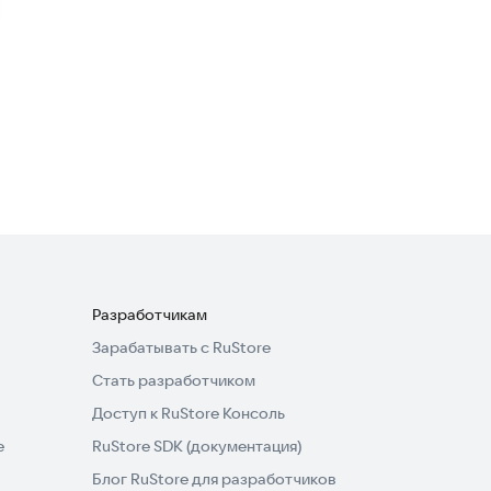
Приключения
Бу, Испугался? Побег из
Закулисья
Аркады
·
Приключения
4,0
Разработчикам
Зарабатывать с RuStore
Стать разработчиком
Доступ к RuStore Консоль
e
RuStore SDK (документация)
Блог RuStore для разработчиков