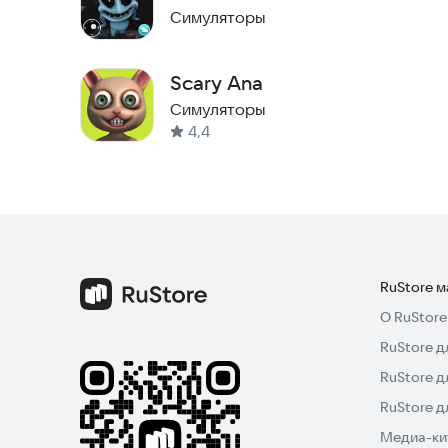
друзей
Симуляторы
Scary Ana
Симуляторы
4,4
RuStore 
О RuStore
RuStore д
RuStore д
RuStore 
Медиа-кит