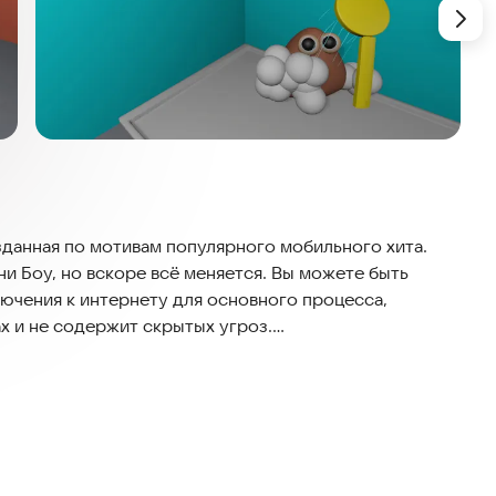
зданная по мотивам популярного мобильного хита.
ни Боу, но вскоре всё меняется. Вы можете быть
лючения к интернету для основного процесса,
х и не содержит скрытых угроз.
тает в пугающую цепочку событий, ломающих все ваши
те его, моете и играете. Однако развитие сюжета
еожиданные и тревожные ситуации. Чтобы выбраться