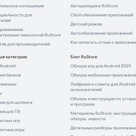
тельское соглашение
Авторизация в RuStore
циальность для
Сбой обновления приложений
телей
Детский режим
применения
Автообновление приложений
ательных технологий RuStore
Как написать отзыв к приложе
тив для производителей
ые категории
Блог RuStore
Android
Обзоры игр для Android 2025
ия банков
Обзоры мобильных приложений
твенные
Лайфхаки и советы для Android
пользователей
м
Обзоры и инструкции по устано
ия для шопинга
и программ
ия для ТВ
Материалы RuStore: инструкци
обзоры, новости
атных игр
Детальные разборы приложений
латные игры