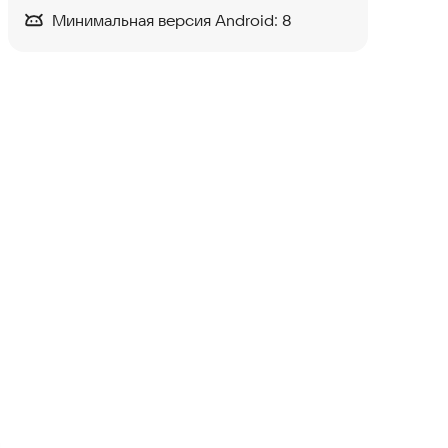
Минимальная версия Android:
8
Siren Head 2025
Аркады
·
Экшен
Billy Wants To Play