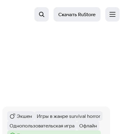
Скачать
RuStore
Экшен
Игры в жанре survival horror
Категория
:
Тег
:
Однопользовательская игра
Офлайн
Тег
:
Тег
: