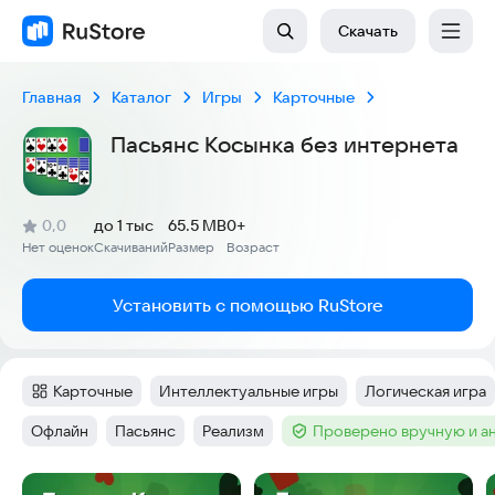
Скачать
Главная
Каталог
Игры
Карточные
Пасьянс Косынка без интернета
(
)
0,0
до 1 тыс
65.5 MB
0+
Рейтинг:
Нет оценок
Скачиваний
Размер
Возраст
:
:
:
Установить с помощью RuStore
Карточные
Интеллектуальные игры
Логическая игра
Категория
:
Тег
:
Тег
:
Офлайн
Пасьянс
Реализм
Проверено вручную и а
Тег
:
Тег
:
Тег
:
Тег
:
Скриншоты