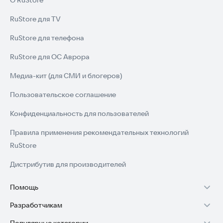
О RuStore
RuStore для TV
RuStore для телефона
RuStore для ОС Аврора
Медиа-кит (для СМИ и блогеров)
Пользовательское соглашение
Конфиденциальность для пользователей
Правила применения рекомендательных технологий
RuStore
Дистрибутив для производителей
Помощь
Разработчикам
Установка RuStore на TV