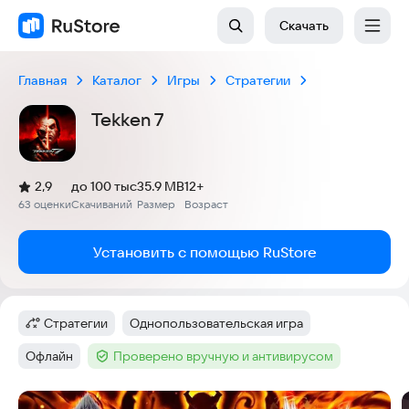
Скачать
Главная
Каталог
Игры
Стратегии
Tekken 7
(
)
2,9
до 100 тыс
35.9 MB
12+
Рейтинг:
63 оценки
Скачиваний
Размер
Возраст
:
:
:
Установить с помощью RuStore
Стратегии
Однопользовательская игра
Категория
:
Тег
:
Офлайн
Проверено вручную и антивирусом
Тег
:
Тег
:
Скриншоты