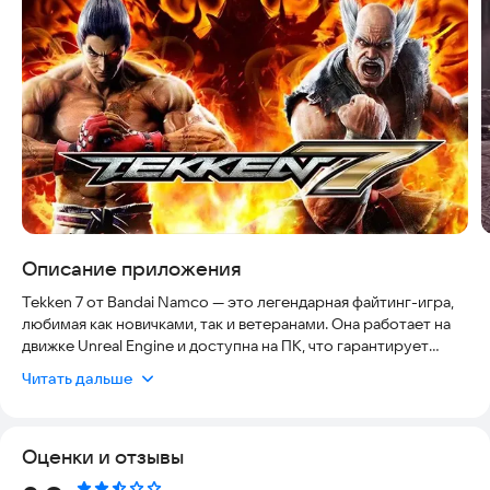
Описание приложения
Tekken 7 от Bandai Namco — это легендарная файтинг-игра,
любимая как новичками, так и ветеранами. Она работает на
движке Unreal Engine и доступна на ПК, что гарантирует
стабильную работу и высокую производительность. Игра
Читать дальше
безопасна, не требует сложных настроек и актуальна
благодаря постоянным обновлениям.
Оценки и отзывы
Игровой процесс и особенности:
Tekken 7 стала первой частью серии, использующей