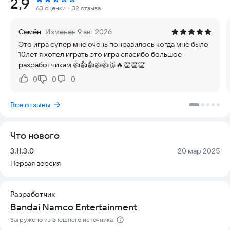
Рейтинг:
2,9
современный движок Unreal Engine. В игре более 40 бойцов
63 оценки
・32 отзыва
с обновленными наборами приемов, интерактивными
аренами и эффектами замедления. Есть специальный
Семён
Изменён 9 авг 2026
тренировочный режим: новички могут бесплатно изучить и
Это игра супер мне очень понравилось когда мне было
освоить более 50 уникальных приемов для любого
10лет я хотел играть это игра спасибо большое
персонажа.
разработчикам 👍👍👍👍👍🥈🔥👏👏👏
Сага Мисима и сюжетная линия:
0
0
0
Нравится:
Не нравится:
Продолжение истории клана Мисима. Сюжет рассказывает
о последней главе 20-летней вражды между отцами и
Все отзывы
сыновьями. Герои борются за то, чтобы искоренить
Дьявольский Ген из семьи, раскрывая глубокую семейную
драму и добавляя игре эмоциональной силы.
Что нового
Популярность и привлекательность:
Версия:
Дата:
3.11.3.0
20 мар 2025
Игра популярна благодаря сложному геймплею и большому
Первая версия
списку персонажей. Каждый из 40+ бойцов обладает
уникальным арсеналом. Tekken 7 идеально сбалансирована:
опытным игрокам доступна глубокая стратегия, а новичкам
Разработчик
— понятный и приятный опыт.
Bandai Namco Entertainment
Знакомство и инновации:
Загружено из внешнего источника
Сюжет подается через расследование журналиста, который