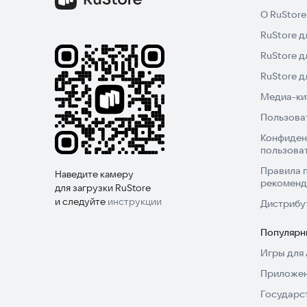
О RuStore
RuStore д
RuStore д
RuStore 
Медиа-кит
Пользова
Конфиден
пользова
Правила 
Наведите камеру
рекоменд
для загрузки RuStore
и следуйте
инструкции
Дистрибу
Популярн
Игры для 
Приложен
Государс