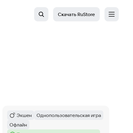
Скачать
RuStore
Экшен
Однопользовательская игра
Категория
:
Тег
:
Офлайн
Тег
: