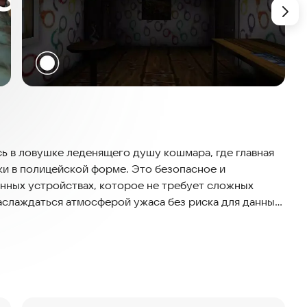
есь в ловушке леденящего душу кошмара, где главная
ки в полицейской форме. Это безопасное и
енных устройствах, которое не требует сложных
наслаждаться атмосферой ужаса без риска для данных
ке, такой как ветхий полицейский участок или дом с
 — пережить встречу со Страшной бабушкой-
дстоит перемещаться по жутким коридорам и
вые предметы для побега.