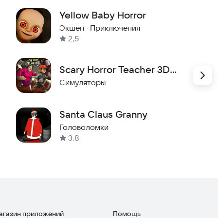
Yellow Baby Horror
Экшен
·
Приключения
2,5
Scary Horror Teacher 3D
Escape
Симуляторы
Santa Claus Granny
Головоломки
3,8
магазин приложений
Помощь