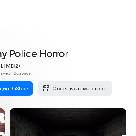
y Police Horror
21.1 MB
12+
азмер
Возраст
:
щью RuStore
Открыть на смартфоне