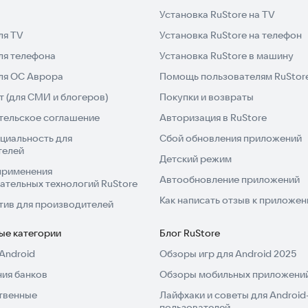
Установка RuStore на TV
ля TV
Установка RuStore на телефон
ля телефона
Установка RuStore в машину
для ОС Аврора
Помощь пользователям RuStor
 (для СМИ и блогеров)
Покупки и возвраты
тельское соглашение
Авторизация в RuStore
циальность для
Сбой обновления приложений
телей
Детский режим
применения
Автообновление приложений
ательных технологий RuStore
Как написать отзыв к приложе
тив для производителей
ые категории
Блог RuStore
Android
Обзоры игр для Android 2025
ия банков
Обзоры мобильных приложений
твенные
Лайфхаки и советы для Android
пользователей