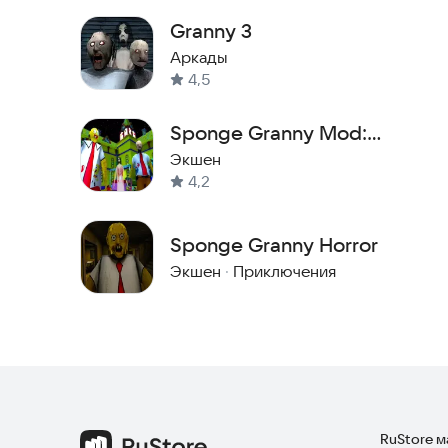
Granny 3
Аркады
4,5
Sponge Granny Mod:
Chapter 3
Экшен
4,2
Sponge Granny Horror
Экшен
·
Приключения
RuStore 