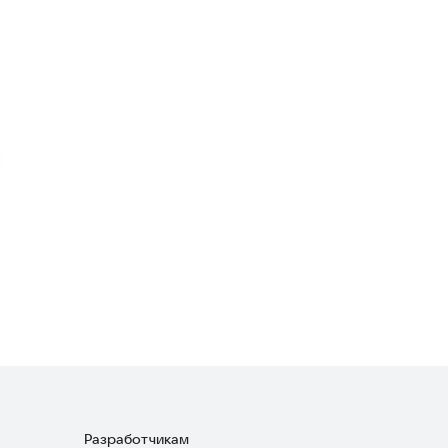
Granny Scary House Escape
Головоломки
·
Экшен
Granny Police
Приключения
3,5
Russian Granny 2 Mod
Экшен
3,7
Разработчикам