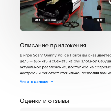
Описание приложения
В игре Scary Granny Police Horror вы оказывает
цель — выжить и сбежать из рук злобной бабуш
актуальное развлечение, доступное на соврем
настроек и работает стабильно, позволяя вам 
или удобства использования.
Читать дальше
Действие разворачивается в зловещей обстанов
привидениями. Ваша задача как главного героя
Оценки и отзывы
полицейской и найти путь к свободе. Вам пре
комнатам, решая головоломки и собирая ключе