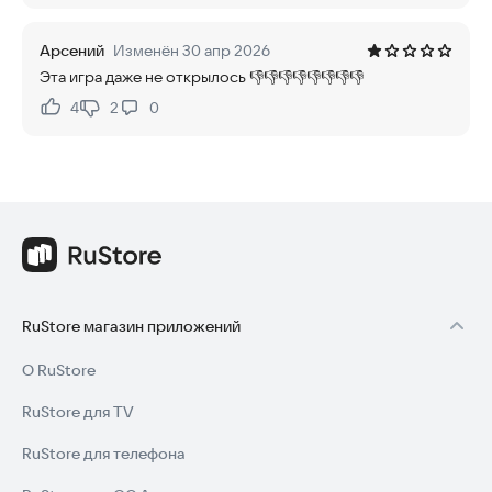
Арсений
Изменён 30 апр 2026
Эта игра даже не открылось 👎👎👎👎👎👎👎👎
4
2
0
Нравится:
Не нравится:
RuStore магазин приложений
О RuStore
RuStore для TV
RuStore для телефона