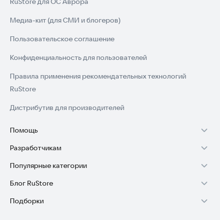
RuStore для ОС Аврора
Медиа-кит (для СМИ и блогеров)
Пользовательское соглашение
Конфиденциальность для пользователей
Правила применения рекомендательных технологий
RuStore
Дистрибутив для производителей
Помощь
Разработчикам
Установка RuStore на TV
Популярные категории
Зарабатывать с RuStore
Установка RuStore на телефон
Блог RuStore
Игры для Android
Стать разработчиком
Установка RuStore в машину
Подборки
Обзоры игр для Android 2025
Приложения банков
Доступ к RuStore Консоль
Помощь пользователям RuStore