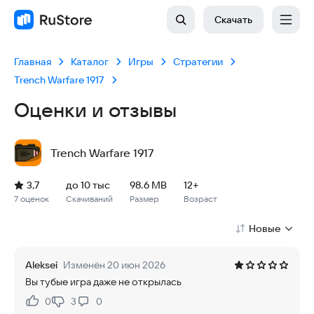
Скачать
Главная
Каталог
Игры
Стратегии
Trench Warfare 1917
Оценки и отзывы
Trench Warfare 1917
Рейтинг: 3,7, 7 оценок
Скачиваний: до 10 тыс
Размер файла: 98.6 MB
Возрастное ограничение: 98.6 MB
3,7
до 10 тыс
98.6 MB
12+
7 оценок
Скачиваний
Размер
Возраст
Новые
Aleksei
Изменён 20 июн 2026
Вы тубые игра даже не открылась
0
3
0
Нравится:
Не нравится: