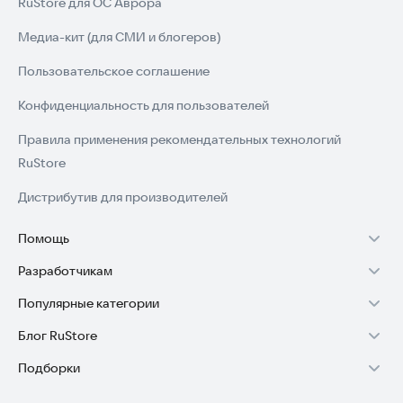
RuStore для ОС Аврора
Медиа-кит (для СМИ и блогеров)
Пользовательское соглашение
Конфиденциальность для пользователей
Правила применения рекомендательных технологий
RuStore
Дистрибутив для производителей
Помощь
Разработчикам
Установка RuStore на TV
Популярные категории
Зарабатывать с RuStore
Установка RuStore на телефон
Блог RuStore
Игры для Android
Стать разработчиком
Установка RuStore в машину
Подборки
Обзоры игр для Android 2025
Приложения банков
Доступ к RuStore Консоль
Помощь пользователям RuStore