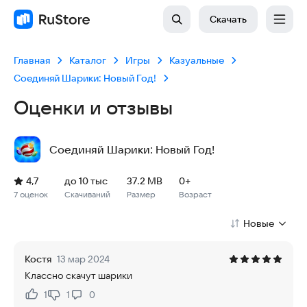
Скачать
Главная
Каталог
Игры
Казуальные
Соединяй Шарики: Новый Год!
Оценки и отзывы
Соединяй Шарики: Новый Год!
Рейтинг: 4,7, 7 оценок
Скачиваний: до 10 тыс
Размер файла: 37.2 MB
Возрастное ограничение: 37.2 MB
4,7
до 10 тыс
37.2 MB
0+
7 оценок
Скачиваний
Размер
Возраст
Новые
Костя
13 мар 2024
Классно скачут шарики
1
1
0
Нравится:
Не нравится: