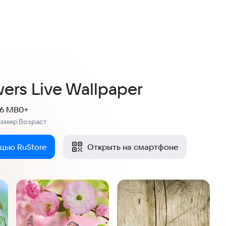
wers Live Wallpaper
.6 MB
0+
азмер
Возраст
:
щью RuStore
Открыть на смартфоне