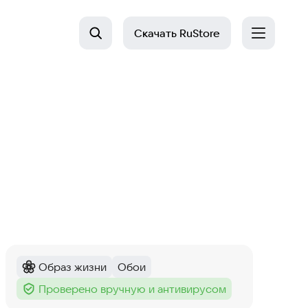
Скачать
RuStore
Образ жизни
Обои
Категория
:
Тег
:
Проверено вручную и антивирусом
Тег
: