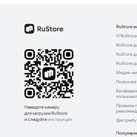
RuStore 
О RuStore
RuStore д
RuStore д
RuStore 
Медиа-кит
Пользова
Конфиден
пользова
Правила 
Наведите камеру
рекоменд
для загрузки RuStore
и следуйте
инструкции
Дистрибу
Популярн