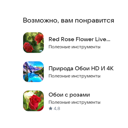
Анимированные изображения весенних цветов о
Потрясающая графика в высоком разрешении (H
Возможно, вам понравится
Эффекты мерцания и света меняются со времен
Доступно несколько разнообразных весенних 
Совместимость с 99% мобильных устройств.
Red Rose Flower Live
Приложение автоматически переходит в спящий
Wallpaper
Полезные инструменты
заряд батареи.
Spring Flowers Wallpaper погрузит вас в удиви
Природа Обои HD И 4K
его красочные пейзажи. Пусть эти виды вдохно
Полезные инструменты
Выразите свои чувства с помощью букета крас
свежих тюльпанов или экзотических орхидей.
Обои с розами
Установите приложение прямо сейчас и наслаж
Полезные инструменты
4,8