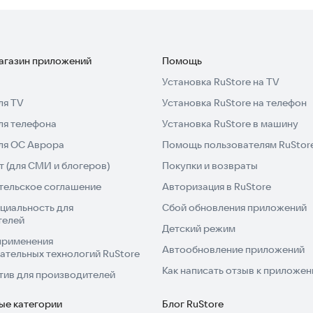
магазин приложений
Помощь
Установка RuStore на TV
ля TV
Установка RuStore на телефон
ля телефона
Установка RuStore в машину
для ОС Аврора
Помощь пользователям RuStor
 (для СМИ и блогеров)
Покупки и возвраты
тельское соглашение
Авторизация в RuStore
циальность для
Сбой обновления приложений
телей
Детский режим
применения
Автообновление приложений
ательных технологий RuStore
Как написать отзыв к приложе
тив для производителей
ые категории
Блог RuStore