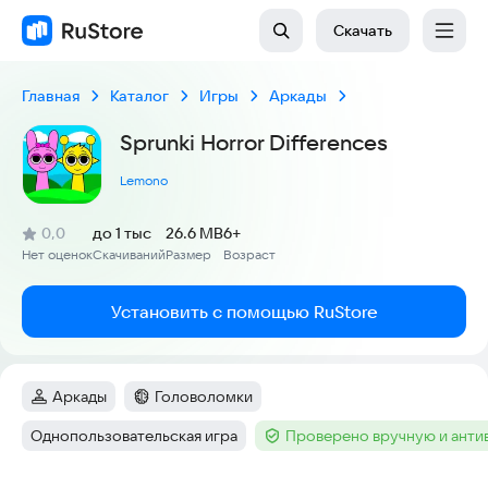
Скачать
Главная
Каталог
Игры
Аркады
Sprunki Horror Differences
Lemono
(
)
0,0
до 1 тыс
26.6 MB
6+
Рейтинг:
Нет оценок
Скачиваний
Размер
Возраст
:
:
:
Установить с помощью RuStore
Аркады
Головоломки
Категория
:
Категория
:
Однопользовательская игра
Проверено вручную и ант
Тег
:
Тег
: