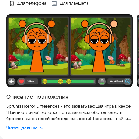
Скриншоты
Для телефона
Для планшета
Описание приложения
Sprunki Horror Differences - это захватывающая игра в жанре
"Найди отличия", которая под давлением обстоятельств
бросает вызов твоей наблюдательности! Твоя цель - найти
все различия между двумя жуткими картинками до
Читать дальше
истечения времени. Но будь осторожен — допусти более
трех ошибок, и ты провалишь уровень!