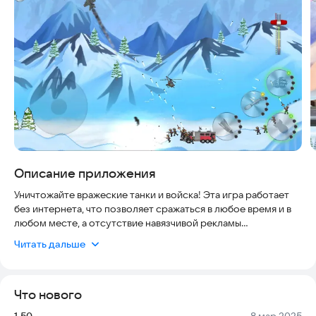
Описание приложения
Уничтожайте вражеские танки и войска! Эта игра работает
без интернета, что позволяет сражаться в любое время и в
любом месте, а отсутствие навязчивой рекламы
гарантирует комфортный игровой процесс.
Читать дальше
Разнообразие игрового процесса
Что нового
• Доступны аркада, симулятор, сюжетная кампания, защита
базы, бесконечный режим и ежедневные спасательные
Версия:
Дата:
1.50
8 мар 2025