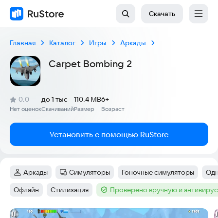
Скачать
Главная
Каталог
Игры
Аркады
Carpet Bombing 2
(
)
0,0
до 1 тыс
110.4 MB
6+
Рейтинг:
Нет оценок
Скачиваний
Размер
Возраст
:
:
:
Установить с помощью RuStore
Аркады
Симуляторы
Гоночные симуляторы
Одн
Категория
:
Категория
:
Тег
:
Тег
Офлайн
Стилизация
Проверено вручную и антивиру
Тег
:
Тег
:
Тег
:
Скриншоты