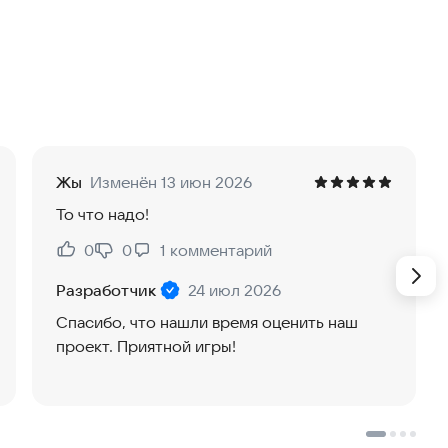
 трех вариантов.
ьцем скрытые области.
Жы
Изменён 13 июн 2026
открыть картинку.
То что надо!
тинки.
0
0
1
комментарий
Нравится:
Не нравится:
Разработчик
24 июл 2026
кусируя размытые пиксели.
Спасибо, что нашли время оценить наш
 устроить чемпионат с друзьями. Скачайте и
проект. Приятной игры!