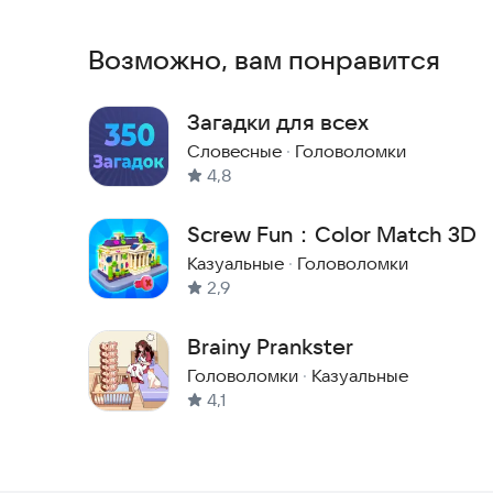
SpacesCats@yandex.ru
Возможно, вам понравится
Загадки для всех
Словесные
·
Головоломки
4,8
Screw Fun：Color Match 3D
Казуальные
·
Головоломки
2,9
Brainy Prankster
Головоломки
·
Казуальные
4,1