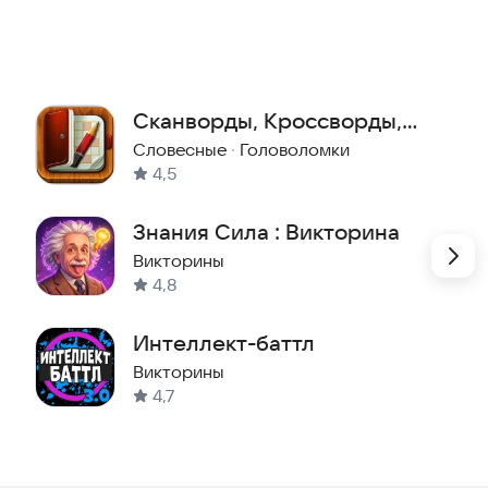
Сканворды, Кроссворды,
Судоку (и другие журналы)
Словесные
·
Головоломки
4,5
Знания Сила : Викторина
Викторины
4,8
Интеллект-баттл
Викторины
4,7