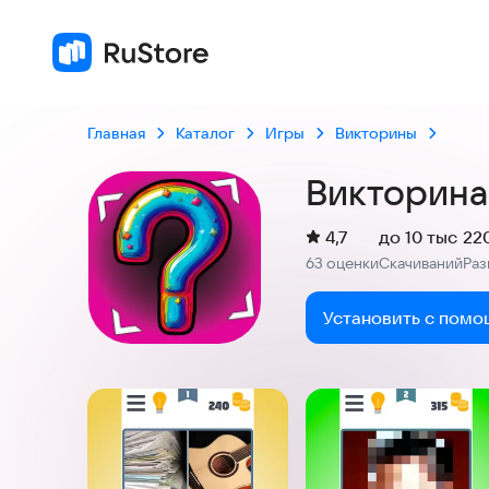
4
63 
Главная
Каталог
Игры
Викторины
Викторина
(
)
4,7
до 10 тыс
22
Рейтинг:
63 оценки
Скачиваний
Ра
:
:
Установить с помо
Скриншоты