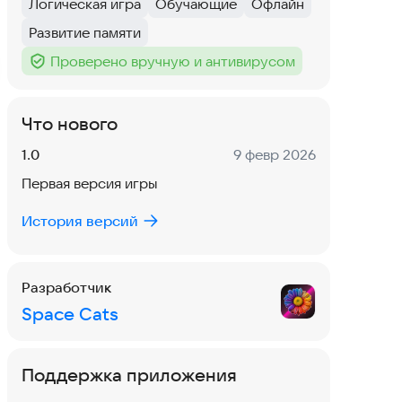
Логическая игра
Обучающие
Офлайн
Тег
:
Тег
:
Тег
:
Развитие памяти
Тег
:
Проверено вручную и антивирусом
Тег
:
Что нового
Версия:
Дата:
1.0
9 февр 2026
Первая версия игры
История версий
Разработчик
Space Cats
Поддержка приложения