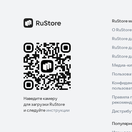
RuStore 
О RuStore
RuStore д
RuStore д
RuStore 
Медиа-кит
Пользова
Конфиден
пользова
Правила 
Наведите камеру
рекоменд
для загрузки RuStore
и следуйте
инструкции
Дистрибу
Популярн