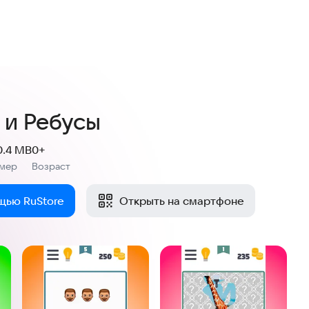
,7
оценки
 и Ребусы
0.4 MB
0+
змер
Возраст
:
щью RuStore
Открыть на смартфоне