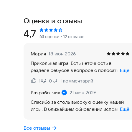
Формат игры:
Классическая Викторина: Ответьте на вопрос из
Оценки и отзывы
Ребусы - Угадай ответ по смайлам и эмодзи!
Рейтинг:
4,7
63 оценки
・12 отзывов
Стиратель: Угадайте по фрагменту, стирая пал
Мария
18 июн 2026
Снайпер: Тапайте по лишним квадратам, чтобы 
Прикольная игра! Есть неточность в
разделе ребусов в вопросе с полосатым
Ещё
4 - 1: Найдите слово, объединяющее четыре кар
рейсом - открылся только верный вопрос,
1
0
1
комментарий
Нравится:
Не нравится:
остальные варианты были пустые.
Пиксель: Узнайте изображение, постепенно фо
Разработчик
21 июн 2026
Идеально, чтобы прокачать мозг в одиночку или
Спасибо за столь высокую оценку нашей
докажите, что вы — мастер всех форматов!
игры. В ближайшем обновлении исправим
Ещё
найденную вами ошибку. Приятной игры!
Почта для связи
Все отзывы