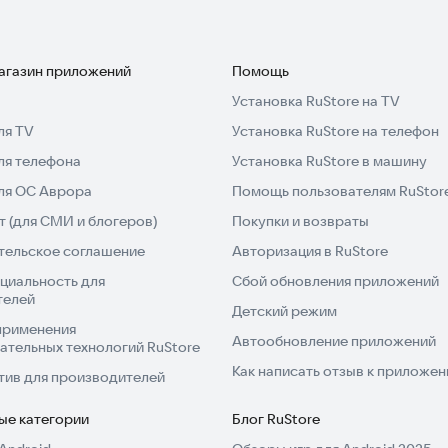
магазин приложений
Помощь
Установка RuStore на TV
ля TV
Установка RuStore на телефон
ля телефона
Установка RuStore в машину
для ОС Аврора
Помощь пользователям RuStor
 (для СМИ и блогеров)
Покупки и возвраты
тельское соглашение
Авторизация в RuStore
циальность для
Сбой обновления приложений
телей
Детский режим
применения
Автообновление приложений
ательных технологий RuStore
Как написать отзыв к приложе
тив для производителей
ые категории
Блог RuStore