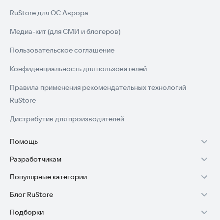
RuStore для ОС Аврора
Медиа-кит (для СМИ и блогеров)
Пользовательское соглашение
Конфиденциальность для пользователей
Правила применения рекомендательных технологий
RuStore
Дистрибутив для производителей
Помощь
Разработчикам
Установка RuStore на TV
Популярные категории
Зарабатывать с RuStore
Установка RuStore на телефон
Блог RuStore
Игры для Android
Стать разработчиком
Установка RuStore в машину
Подборки
Обзоры игр для Android 2025
Приложения банков
Доступ к RuStore Консоль
Помощь пользователям RuStore