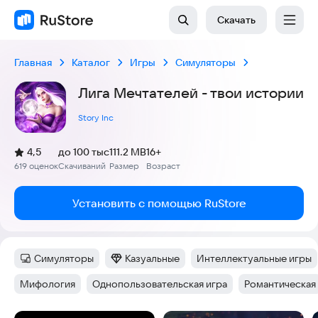
Скачать
Главная
Каталог
Игры
Симуляторы
Лига Мечтателей - твои истории
Story Inc
(
)
4,5
до 100 тыс
111.2 MB
16+
Рейтинг:
619 оценок
Скачиваний
Размер
Возраст
:
:
:
Установить с помощью RuStore
Симуляторы
Казуальные
Интеллектуальные игры
Категория
:
Категория
:
Тег
:
Мифология
Однопользовательская игра
Романтическая
Тег
:
Тег
:
Тег
: