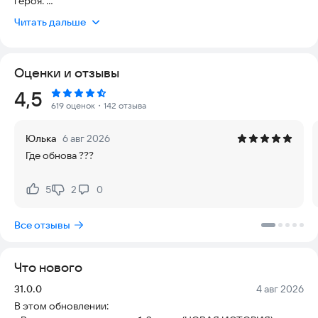
героя.
Читать дальше
Погрузитесь в созданный нами невероятный мир
романтических историй и ощутите себя их полноценным
участником: сделанные выборы кардинально влияют на
Оценки и отзывы
развитие новеллы, позволяя решить судьбу героя
интерактивной истории.
Рейтинг:
4,5
619 оценок
・142 отзыва
Мечтаете ли вы самостоятельно принимать решения в
романтической истории? В нашей игре вы сможете:
Юлька
6 авг 2026
- Выбрать внешность своего героя из многообразия
Где обнова ???
нарядов и причесок в модном гардеробе
- Развивать любовные отношения и ходить на свидания с
другими персонажами
5
2
0
Нравится:
Не нравится:
- Принимать решения, влияющие на вашу судьбу
- Выбрать любимый жанр: фэнтези, романтика, антиутопия,
Все отзывы
детектив, приключения и другие!
В игру постоянно добавляются новые и обновляются
Что нового
имеющиеся интересные романтические истории и новеллы:
Версия:
Дата:
31.0.0
4 авг 2026
В этом обновлении:
КОГДА МОЛЧИТ МОРЕ: