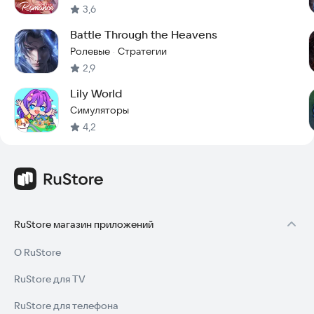
3,6
Battle Through the Heavens
Ролевые
Стратегии
·
2,9
Lily World
Симуляторы
4,2
RuStore магазин приложений
О RuStore
RuStore для TV
RuStore для телефона