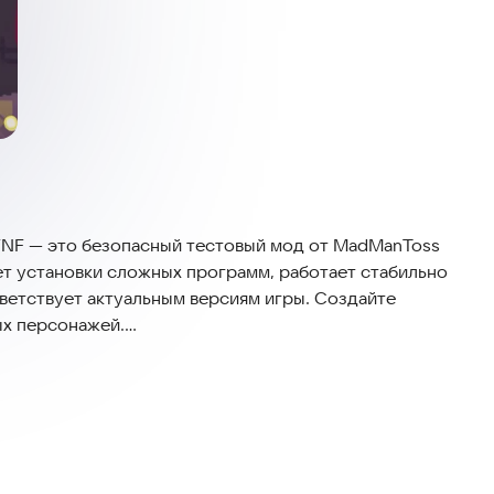
FNF — это безопасный тестовый мод от MadManToss
бует установки сложных программ, работает стабильно
ветствует актуальным версиям игры. Создайте
ых персонажей.
з противников в Friday Night Funkin'? Теперь у вас
st Playground, вам не нужно соревноваться на сцене.
ющей музыкой. Выберите трек и персонажа, за
ние персонажей". Приготовьтесь к выступлению —
еселье!