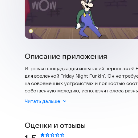
Описание приложения
Игровая площадка для испытаний персонажей 
для вселенной Friday Night Funkin'. Он не тре
на современных устройствах и полностью соот
собственную мелодию, используя голоса разн
Читать дальше
Всегда хотели попробовать себя в роли одного и
есть шанс! В этом новом моде, FNF Character Te
Просто расслабьтесь и наслаждайтесь потряса
Оценки и отзывы
которого хотите играть, как в режиме "Испыта
здесь не нужно зарабатывать очки, главное — в