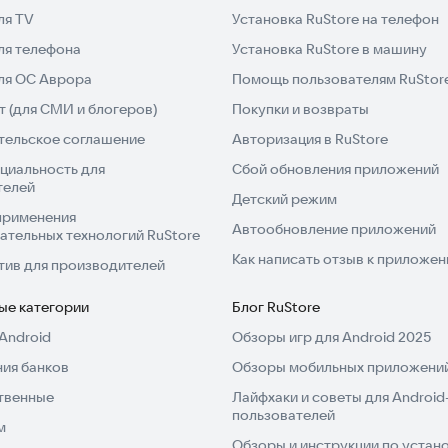
ля TV
Установка RuStore на телефон
ля телефона
Установка RuStore в машину
для ОС Аврора
Помощь пользователям RuStor
 (для СМИ и блогеров)
Покупки и возвраты
тельское соглашение
Авторизация в RuStore
циальность для
Сбой обновления приложений
телей
Детский режим
применения
Автообновление приложений
ательных технологий RuStore
Как написать отзыв к приложе
тив для производителей
ые категории
Блог RuStore
Android
Обзоры игр для Android 2025
ия банков
Обзоры мобильных приложений
твенные
Лайфхаки и советы для Android
пользователей
м
Обзоры и инструкции по устано