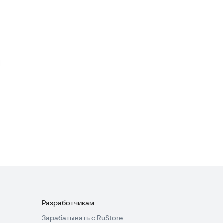
Экшен
4,5
EDM Piano - Magic Fire Tiles
Музыкальные
Piano Music Game
Музыкальные
·
Аркады
1,8
Разработчикам
Зарабатывать с RuStore