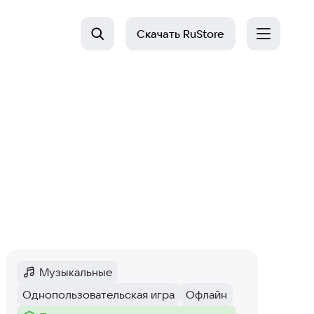
Скачать
RuStore
Музыкальные
Категория
:
Однопользовательская игра
Офлайн
Тег
:
Тег
: