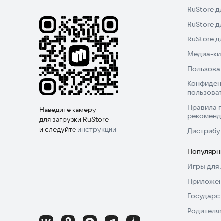
RuStore д
RuStore д
RuStore 
Медиа-кит
Пользова
Конфиден
пользова
Правила 
Наведите камеру
рекоменд
для загрузки RuStore
и следуйте
инструкции
Дистрибу
Популярн
Игры для 
Приложен
Государс
Родителя