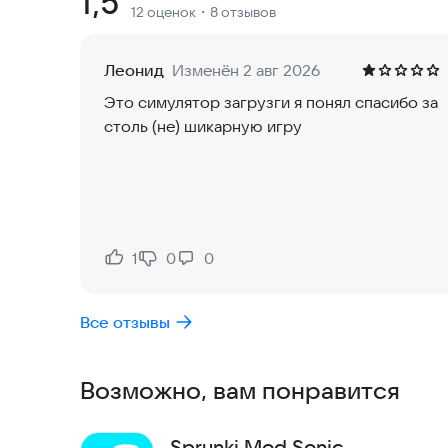
Рейтинг:
1,5
12 оценок
・8 отзывов
Продолжите своё путешествие к сердцу любимо
рэп-битву, исполняя песни в FNF Test Playgroun
Леонид
Изменён 2 авг 2026
Это симулятор загрузги я понял спасибо за
Приятного времяпрепровождения! Попробуйте э
столь (не) шикарную игру
возможности игры.
1
0
0
Нравится:
Не нравится:
Все отзывы
Возможно, вам понравится
Sprunki Mod Sonic