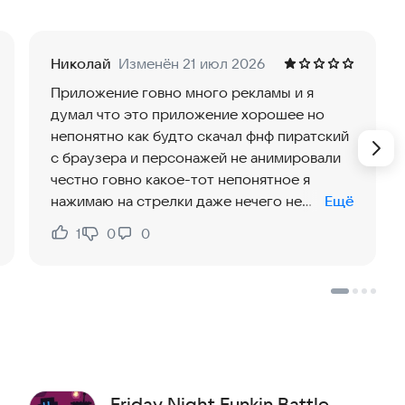
й девушки. Убедите её отца, выиграв музыкальную
d Remake All.
Николай
Изменён 21 июл 2026
Приложение говно много рекламы и я
тот мод прямо сейчас, чтобы испытать новые
думал что это приложение хорошее но
непонятно как будто скачал фнф пиратский
с браузера и персонажей не анимировали
честно говно какое-тот непонятное я
нажимаю на стрелки даже нечего не
Ещё
происходит итог приложение просто
1
0
0
Нравится:
Не нравится:
фигня даже нечего не работает думал
хорошее приложение а оказалось говно с
гавной
Friday Night Funkin Battle