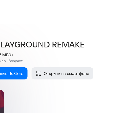
1,5
12 оценок
 PLAYGROUND REMAKE
7 MB
0+
мер
Возраст
:
щью RuStore
Открыть на смартфоне