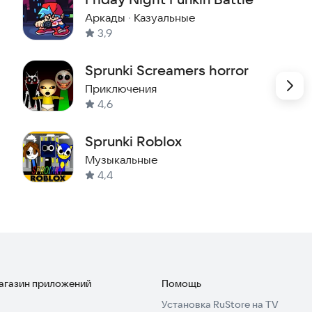
Аркады
·
Казуальные
3,9
Sprunki Screamers horror
Приключения
4,6
Sprunki Roblox
Музыкальные
4,4
магазин приложений
Помощь
Установка RuStore на TV