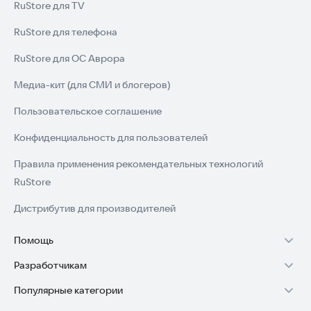
RuStore для TV
RuStore для телефона
RuStore для ОС Аврора
Медиа-кит (для СМИ и блогеров)
Пользовательское соглашение
Конфиденциальность для пользователей
Правила применения рекомендательных технологий
RuStore
Дистрибутив для производителей
Помощь
Разработчикам
Установка RuStore на TV
Популярные категории
Зарабатывать с RuStore
Установка RuStore на телефон