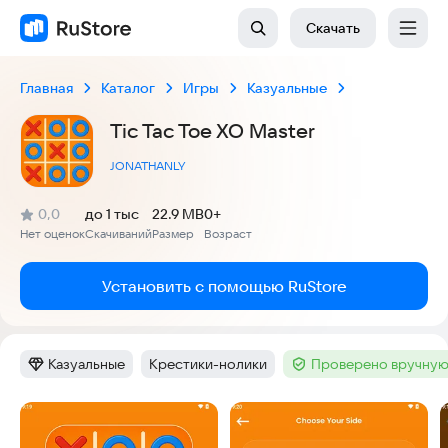
Скачать
Главная
Каталог
Игры
Казуальные
Tic Tac Toe XO Master
JONATHANLY
(
)
0,0
до 1 тыс
22.9 MB
0+
Рейтинг:
Нет оценок
Скачиваний
Размер
Возраст
:
:
:
Установить с помощью RuStore
Казуальные
Крестики-нолики
Проверено вручную
Категория
:
Тег
:
Тег
:
Скриншоты