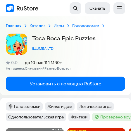
Скачать
Главная
Каталог
Игры
Головоломки
Toca Boca Epic Puzzles
ILLUMEA LTD
(
)
0,0
до 10 тыс
11.1 MB
0+
Рейтинг:
Нет оценок
Скачиваний
Размер
Возраст
:
:
:
Установить с помощью RuStore
Головоломки
Жилье и дом
Логическая игра
Категория
:
Тег
:
Тег
:
Однопользовательская игра
Фэнтези
Проверено вру
Тег
:
Тег
:
Тег
: