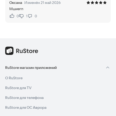
Оксана
Изменён 21 май 2026
Мшиегп
0
1
0
Нравится:
Не нравится:
RuStore магазин приложений
О RuStore
RuStore для TV
RuStore для телефона
RuStore для ОС Аврора