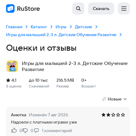
Скачать
Главная
Каталог
Игры
Детские
Игры для малышей 2-3 л. Детские Обучение Развитие
Оценки и отзывы
Игры для малышей 2-3 л. Детские Обучение
Развитие
Рейтинг: 4,1, 5 оценок
Скачиваний: до 10 тыс
Размер файла: 216.5 MB
Возрастное ограничение: 216.5 MB
4,1
до 10 тыс
216.5 MB
0+
5 оценок
Скачиваний
Размер
Возраст
Новые
Анютка
Изменён 7 авг 2026
Надоели с платными играми уже
0
0
1
комментарий
Нравится:
Не нравится: