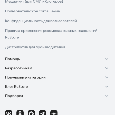
Медиа-кит (для СМИ и блогеров)
Пользовательское соглашение
Конфиденциальность для пользователей
Правила применения рекомендательных технологий
RuStore
Дистрибутив для производителей
Помощь
Разработчикам
Установка RuStore на TV
Популярные категории
Зарабатывать с RuStore
Установка RuStore на телефон
Блог RuStore
Игры для Android
Стать разработчиком
Установка RuStore в машину
Подборки
Обзоры игр для Android 2025
Приложения банков
Доступ к RuStore Консоль
Помощь пользователям RuStore
Игровой набор
Обзоры мобильных приложений 2025
Государственные
RuStore SDK (документация)
Покупки и возвраты