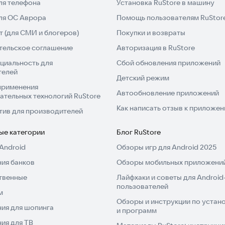
ля телефона
Установка RuStore в машину
для ОС Аврора
Помощь пользователям RuStor
 (для СМИ и блогеров)
Покупки и возвраты
тельское соглашение
Авторизация в RuStore
циальность для
Сбой обновления приложений
телей
Детский режим
применения
Автообновление приложений
ательных технологий RuStore
Как написать отзыв к приложе
тив для производителей
ые категории
Блог RuStore
Android
Обзоры игр для Android 2025
ия банков
Обзоры мобильных приложений
твенные
Лайфхаки и советы для Android
пользователей
м
Обзоры и инструкции по устано
ия для шопинга
и программ
ия для ТВ