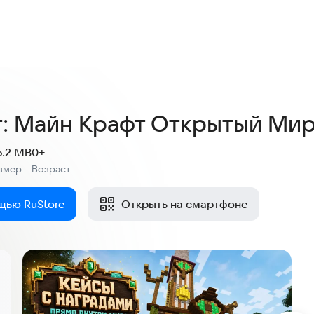
4,3
46 оценок
: Майн Крафт Открытый Ми
6.2 MB
0+
змер
Возраст
:
щью RuStore
Открыть на смартфоне