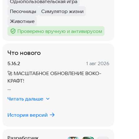
Однопользовательская игра
Тег
:
Песочницы
Симулятор жизни
Тег
:
Тег
:
Животные
Тег
:
Проверено вручную и антивирусом
Тег
:
Что нового
Версия:
Дата:
5.16.2
1 авг 2026
🚀 МАСШТАБНОЕ ОБНОВЛЕНИЕ ВОКО-
КРАФТ!
Мы вас услышали и:
Читать дальше
🎮 Убрали блокировку после 30 минут -
играйте бесплатно онлайн без лимита
История версий
времени
🎁 Добавили наградной кейс: от еды и
зелий до алмазного снаряжения
Разработчик