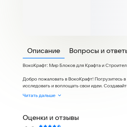
Описание
Вопросы и ответ
ВокоКрафт: Мир Блоков для Крафта и Строител
Добро пожаловать в ВокоКрафт! Погрузитесь в
исследовать и воплощать свои идеи. Создавай
сооружения или просто наслаждайтесь крафто
Читать дальше
Основные особенности:
Оценки и отзывы
Свобода творчества — начните с простых постр
уютные дома, величественные замки, фермы ил