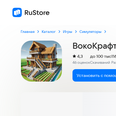
Главная
Каталог
Игры
Симуляторы
ВокоКрафт
(
)
4,3
до 100 тыс
11
Рейтинг:
46 оценок
Скачиваний
Ра
:
:
Установить с помо
Скриншоты