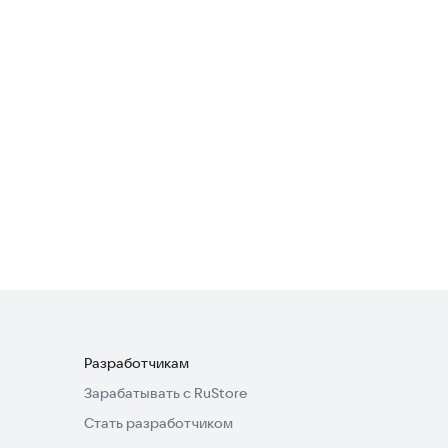
4,3
Block Sun Earth
Казуальные
4,1
Craftsman: Building Craft
Симуляторы
3,8
Разработчикам
Зарабатывать с RuStore
Стать разработчиком