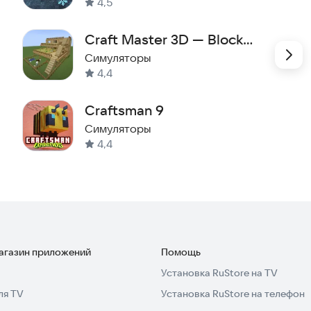
4,5
Craft Master 3D — Block
World
Симуляторы
4,4
Craftsman 9
Симуляторы
4,4
магазин приложений
Помощь
Установка RuStore на TV
ля TV
Установка RuStore на телефон