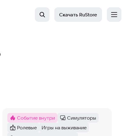
Скачать
RuStore
р
Событие внутри
Симуляторы
Метка
:
Категория
:
Ролевые
Игры на выживание
Категория
:
Тег
: