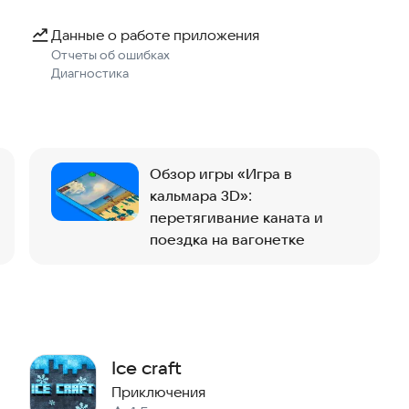
райние просторы, находите новые локации и
Данные о работе приложения
Отчеты об ошибках
м мире крафта и майна.
Диагностика
 творчестве и релаксе; здесь нет монстров, чтобы вы
рытиях.
Обзор игры «Игра в
инструкций; черпайте вдохновение из окружающего
кальмара 3D»:
перетягивание каната и
поездка на вагонетке
ость, стройте, исследуйте и раскрывайте свой
ие и создайте уникальный мир.
 согласие с Пользовательским соглашением (Terms of
Ice craft
Приключения