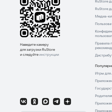
RuStore д
RuStore 
Медиа-кит
Пользова
Конфиден
пользова
Правила 
Наведите камеру
рекоменд
для загрузки RuStore
и следуйте
инструкции
Дистрибу
Популярн
Игры для 
Приложен
Государс
Родителя
Приложен
Приложен