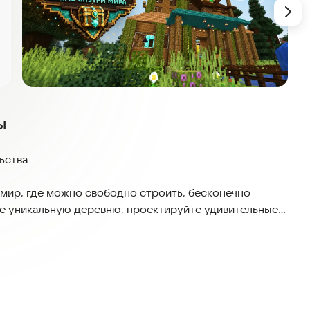
ы
ьства
 мир, где можно свободно строить, бесконечно
те уникальную деревню, проектируйте удивительные
м в открытом мире.
оек и переходите к сложным проектам, таким как
и даже мистические башни и подземные пещеры.