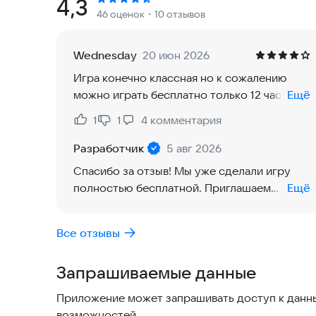
Рейтинг:
4,3
46 оценок
・10 отзывов
Симулятор жизни и творчества — в ВокоКрафтвы
ритме, создавая персональную вселенную, от
Wednesday
20 июн 2026
Игра конечно классная но к сожалению
Пиксельный стиль — откройте для себя очарова
можно играть бесплатно только 12 часов .
Ещё
обладает уникальной эстетикой, добавляя тепл
Разработчики пожалуйста сделайте
1
1
4
комментария
Нравится:
Не нравится:
бесплатным
Выбор персонажа — подберите персонажа по св
Разработчик
5 авг 2026
путешествие по созданному вами миру.
Спасибо за отзыв! Мы уже сделали игру
Дружелюбные животные — заводите питомцев, и
полностью бесплатной. Приглашаем
Ещё
Создавайте фермы или парки с вашими любимы
попробовать обновлённую версию!
Все отзывы
Что делает ВокоКрафт (Vococraft) особенным:
Запрашиваемые данные
3D здания и ландшафты — создавайте потряса
монументальных построек.
Приложение может запрашивать доступ к данны
возможностей