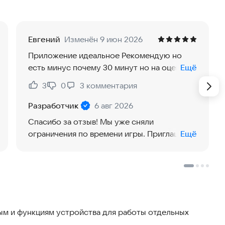
 не просто строите, а исследуете мир в своем
ражающую ваше воображение.
Евгений
Изменён 9 июн 2026
Приложение идеальное Рекомендую но
тельный пиксельный мир, где каждая постройка
есть минус почему 30 минут но на оценку
Ещё
оту и атмосферу.
мою он не влияет
3
0
3
комментария
Нравится:
Не нравится:
оему вкусу и отправляйтесь в увлекательное
Разработчик
6 авг 2026
Спасибо за отзыв! Мы уже сняли
грайте с ними и оживляйте свои творения.
ограничения по времени игры. Приглашаем
Ещё
ми животными.
попробовать новую версию!
ющие 3D-структуры, от уютных коттеджей до
м и функциям устройства для работы отдельных