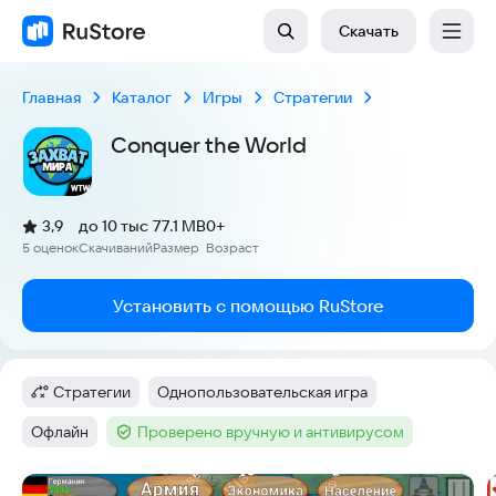
Скачать
Главная
Каталог
Игры
Стратегии
Conquer the World
(
)
3,9
до 10 тыс
77.1 MB
0+
Рейтинг:
5 оценок
Скачиваний
Размер
Возраст
:
:
:
Установить с помощью RuStore
Стратегии
Однопользовательская игра
Категория
:
Тег
:
Офлайн
Проверено вручную и антивирусом
Тег
:
Тег
:
Скриншоты