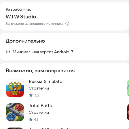
8.Новая страна Сент-Люсия
9.Изменения в настройках
Разработчик
10.Новое достижение
WTW Studio
11.Исправление багов
Загружено из внешнего источника
12.Мелкие изменения
Дополнительно
Минимальная версия Android:
7
Возможно, вам понравится
Russia Simulator
Стратегии
3,2
Total Battle
Стратегии
4,1