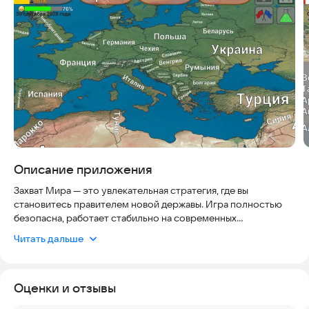
Описание приложения
Захват Мира — это увлекательная стратегия, где вы
становитесь правителем новой державы. Игра полностью
безопасна, работает стабильно на современных
устройствах и регулярно получает обновления, чтобы
Читать дальше
оставаться актуальной. Вы можете выбрать любую страну и
начать её развитие с нуля.
Оценки и отзывы
Ваша главная цель — колонизация и захват территорий.
Процесс включает несколько ключевых этапов: