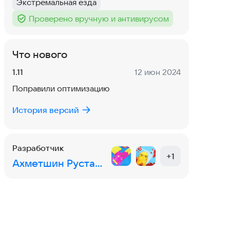
Экстремальная езда
Тег
:
Проверено вручную и антивирусом
Тег
:
Что нового
Версия:
Дата:
1.11
12 июн 2024
Поправили оптимизацию
История версий
Разработчик
+
1
Ахметшин Рустам Гумарович