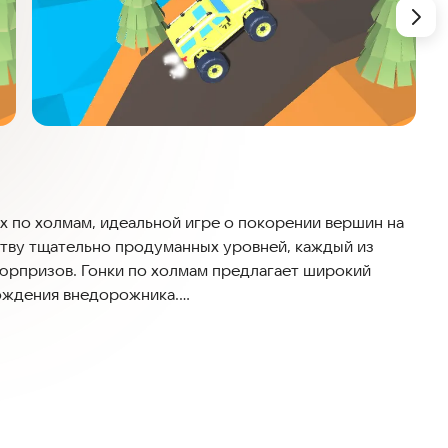
х по холмам, идеальной игре о покорении вершин на
тву тщательно продуманных уровней, каждый из
юрпризов. Гонки по холмам предлагает широкий
вождения внедорожника.
ству тщательно продуманных уровней, требующих
е крутые повороты, преодолевайте крутые подъемы и
.
й уровень полон сюрпризов. Будьте в напряжении и