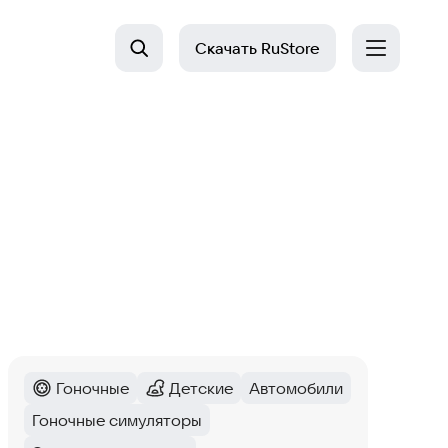
Скачать
RuStore
Гоночные
Детские
Автомобили
Категория
:
Категория
:
Тег
:
Гоночные симуляторы
Тег
: