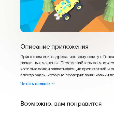
Описание приложения
Приготовьтесь к адреналиновому опыту в Гонка
различных машинах. Перемещайтесь по множес
которых полон захватывающих препятствий и с
спектр задач, которые проверят ваши навыки 
Читать дальше
Сложный дизайн поля: приготовьтесь к множе
точности, навыков и стратегии. Преодолевайт
покоряйте опасную местность на пути к победе
Возможно, вам понравится
Захватывающие препятствия и сюрпризы: кажды