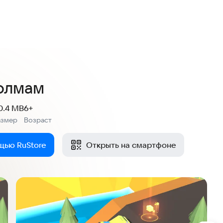
холмам
0.4 MB
6+
азмер
Возраст
:
щью RuStore
Открыть на смартфоне