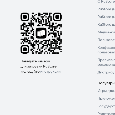
О RuStore
Для связи с разработчиком используйте
RuStore д
Email:
AchmetshinRust@yandex.ru
RuStore д
RuStore 
Медиа-кит
Пользова
Конфиден
пользова
Правила 
Наведите камеру
рекоменд
для загрузки RuStore
и следуйте
инструкции
Дистрибу
Популярн
Игры для 
Приложен
Государс
Родителя