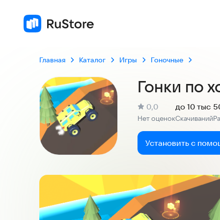
Главная
Каталог
Игры
Гоночные
Гонки по 
(
)
0,0
до 10 тыс
5
Рейтинг:
Нет оценок
Скачиваний
Р
:
:
Установить с помо
Скриншоты