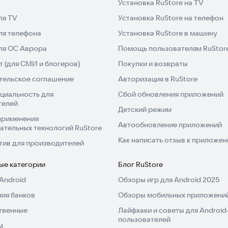
Установка RuStore на TV
ля TV
Установка RuStore на телефон
ля телефона
Установка RuStore в машину
для ОС Аврора
Помощь пользователям RuStor
 (для СМИ и блогеров)
Покупки и возвраты
тельское соглашение
Авторизация в RuStore
циальность для
Сбой обновления приложений
телей
Детский режим
применения
Автообновление приложений
ательных технологий RuStore
Как написать отзыв к приложе
тив для производителей
ые категории
Блог RuStore
Android
Обзоры игр для Android 2025
ия банков
Обзоры мобильных приложений
твенные
Лайфхаки и советы для Android
пользователей
м