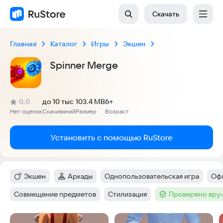
Скачать
Главная
Каталог
Игры
Экшен
Spinner Merge
(
)
0,0
до 10 тыс
103.4 MB
6+
Рейтинг:
Нет оценок
Скачиваний
Размер
Возраст
:
:
:
Установить с помощью RuStore
Экшен
Аркады
Однопользовательская игра
Оф
Категория
:
Категория
:
Тег
:
Тег
Совмещение предметов
Стилизация
Проверено вруч
Тег
:
Тег
:
Тег
:
Скриншоты