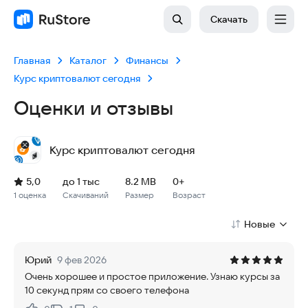
Скачать
Главная
Каталог
Финансы
Курс криптовалют сегодня
Оценки и отзывы
Курс криптовалют сегодня
Рейтинг: 5,0, 1 оценка
Скачиваний: до 1 тыс
Размер файла: 8.2 MB
Возрастное ограничение: 8.2 MB
5,0
до 1 тыс
8.2 MB
0+
1 оценка
Скачиваний
Размер
Возраст
Новые
Юрий
9 фев 2026
Очень хорошее и простое приложение. Узнаю курсы за
10 секунд прям со своего телефона