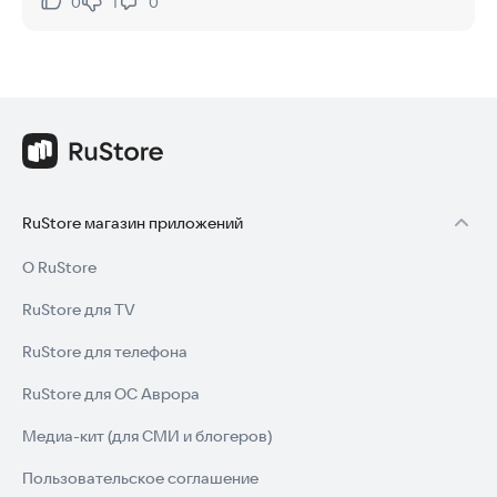
0
1
0
Нравится:
Не нравится:
RuStore магазин приложений
О RuStore
RuStore для TV
RuStore для телефона
RuStore для ОС Аврора
Медиа-кит (для СМИ и блогеров)
Пользовательское соглашение