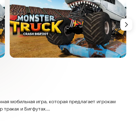
пичная мобильная игра, которая предлагает игрокам
 траках и Бигфутах.
м захватывающим из них является Дерби. В этом
выходить на Арену и бороться за первенство,