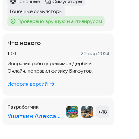
Гоночные
Симуляторы
Категория
:
Категория
:
Гоночные симуляторы
Тег
:
Проверено вручную и антивирусом
Тег
:
Что нового
Версия:
Дата:
1.0.1
20 мар 2024
Исправил работу режимов Дерби и
Онлайн, поправил физику Бигфутов.
История версий
Разработчик
+
48
Ушаткин Александр Иосифович