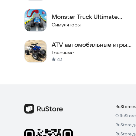
дерби режиме и прокачивайте свои машины, ч
Monster Truck Ultimate
Races
Симуляторы
ATV автомобильные игры
offroad
Гоночные
4,1
RuStore 
О RuStore
RuStore д
RuStore д