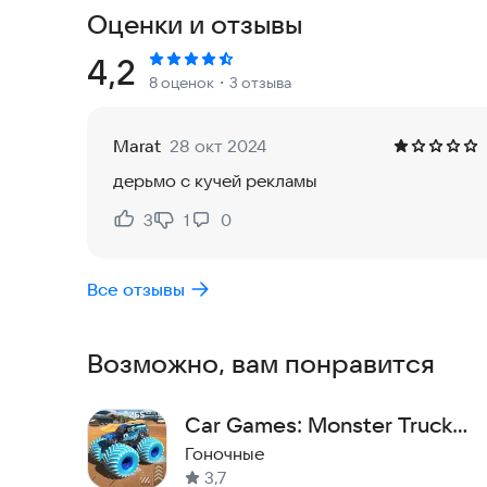
сражаясь с опасными соперниками на различны
Оценки и отзывы
динамикой, где каждый участник должен попыта
Рейтинг:
4,2
8 оценок
・3 отзыва
Игра также предлагает различные трюки и высо
предстоит выполнять сумасшедшие акробатичес
разнообразить гонки невероятными апперкотам
Marat
28 окт 2024
совершаете, тем больше бонусов вы получаете
дерьмо с кучей рекламы
В игре представлен огромный автопарк Бигфут
3
1
0
Нравится:
Не нравится:
которых обладает своими уникальными характе
доминировать на трассе. Вы сможете выбирать
Все отзывы
из которых есть свой уровень скорости, мощно
Кроме того, игра предоставляет возможность 
Возможно, вам понравится
характеристики своего монстр трака, для дос
мотора, подвески, тормозной системы и других
Car Games: Monster Truck
Реалистичные 3-Д повреждения и джем на бигф
Stunt
Гоночные
экстремальность гонок на монстр траках. Выбир
3,7