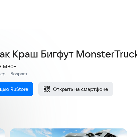
4,2
8 оценок
к Краш Бигфут MonsterTruck
.3 MB
0+
мер
Возраст
:
щью RuStore
Открыть на смартфоне