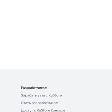
Racing Car Robot
Гоночные
NS2 Underground игры
гонки
Гоночные
·
Казуальные
3,8
Разработчикам
Зарабатывать с RuStore
Стать разработчиком
Доступ к RuStore Консоль