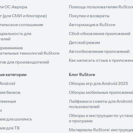
для ОС Аврора
Помощь пользователям RuStor
 (для СМИ и блогеров)
Покупки и возвраты
тельское соглашение
Авторизация в RuStore
циальность для
Сбой обновления приложений
телей
Детский режим
применения
Автообновление приложений
ательных технологий RuStore
Как написать отзыв к приложе
тив для производителей
ые категории
Блог RuStore
Android
Обзоры игр для Android 2025
ия банков
Обзоры мобильных приложений
твенные
Лайфхаки и советы для Android
пользователей
м
Обзоры и инструкции по устано
ия для шопинга
и программ
ия для ТВ
Материалы RuStore: инструкци