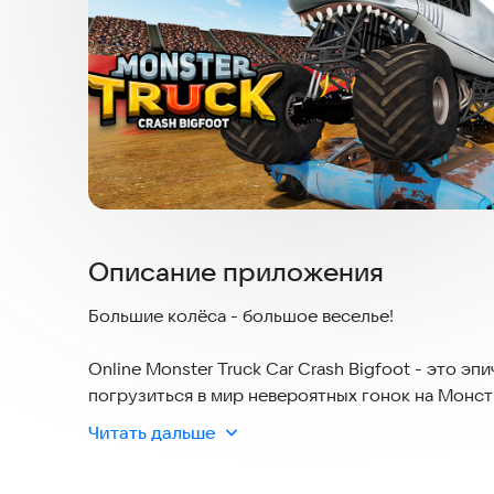
Описание приложения
Большие колёса - большое веселье!
Online Monster Truck Car Crash Bigfoot - это э
погрузиться в мир невероятных гонок на Монстр
Читать дальше
В самой игре есть несколько режимов, но самы
режиме игрокам предоставляется возможность 