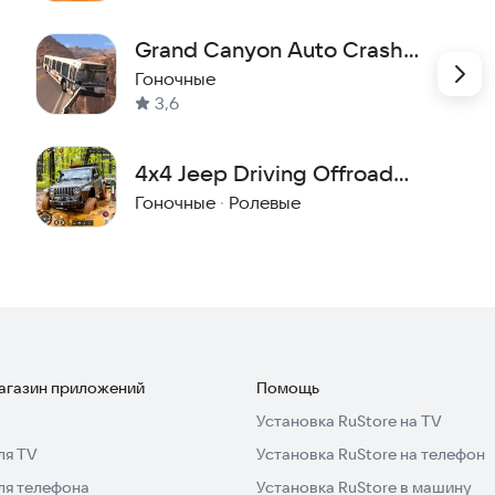
тобы стать настоящим гонщиком-победителем!
Grand Canyon Auto Crash
Game
Гоночные
3,6
4x4 Jeep Driving Offroad
Games
Гоночные
·
Ролевые
магазин приложений
Помощь
Установка RuStore на TV
ля TV
Установка RuStore на телефон
ля телефона
Установка RuStore в машину