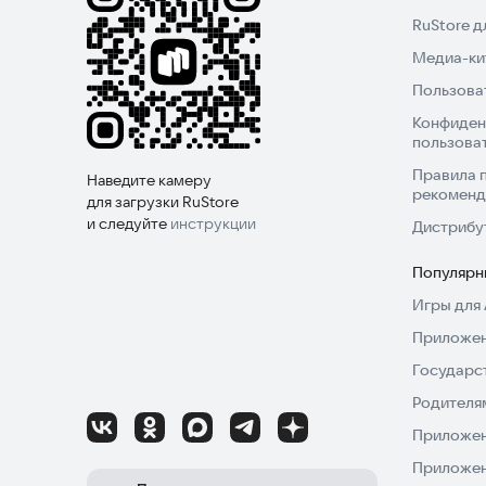
RuStore 
Медиа-кит
Пользова
Конфиден
пользова
Правила 
Наведите камеру
рекоменд
для загрузки RuStore
и следуйте
инструкции
Дистрибу
Популярн
Игры для 
Приложен
Государс
Родителя
Приложен
Приложен