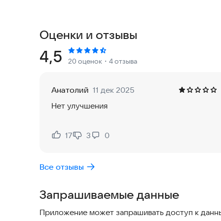
Созданная система анализа позволяет отслежив
потребляют больше ресурсов. Это помогает п
том, какие программы можно удалить или врем
Оценки и отзывы
энергосбережения, который автоматически рег
продления времени автономной работы.
Рейтинг:
4,5
20 оценок
・4 отзыва
SuperCleaner поддерживает широкий спектр устр
последние месяцы приложение получило более 
Анатолий
11 дек 2025
среди пользователей. Оно полностью совмест
Нет улучшения
включая устройства с разными производителям
Если вы хотите улучшить работу своего устрой
17
3
0
Нравится:
Не нравится:
использовать SuperCleaner. Просто скачайте и 
разницу.
Все отзывы
Запрашиваемые данные
Приложение может запрашивать доступ к данны