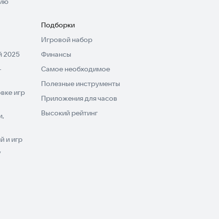
нию
Подборки
Игровой набор
 2025
Финансы
-
Самое необходимое
Полезные инструменты
вке игр
Приложения для часов
Высокий рейтинг
и,
 и игр
V