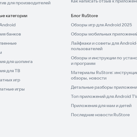
Как написать отзыв к приложе
тив для производителей
ые категории
Блог RuStore
Android
Обзоры игр для Android 2025
ия банков
Обзоры мобильных приложений
твенные
Лайфхаки и советы для Android
пользователей
м
Обзоры и инструкции по устано
ия для шопинга
и программ
ия для ТВ
Материалы RuStore: инструкци
обзоры, новости
атных игр
Детальные разборы приложений
латные игры
Топ приложений для Android T
Приложения для мам и детей
Последние новости RuStore