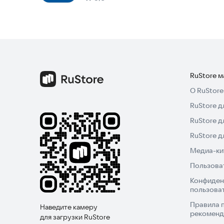
RuStore 
О RuStore
RuStore д
RuStore д
RuStore 
Медиа-кит
Пользова
Конфиден
пользова
Правила 
Наведите камеру
рекоменд
для загрузки RuStore