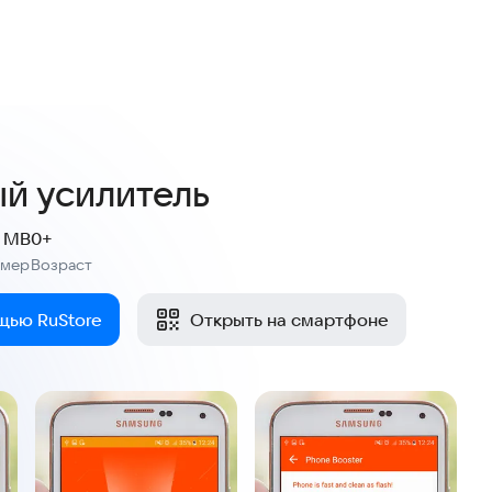
4,5
20 оценок
й усилитель
9 MB
0+
змер
Возраст
:
щью RuStore
Открыть на смартфоне