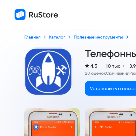
Главная
Каталог
Полезные инструменты
Телефонны
(
)
4,5
10 тыс +
3.
Рейтинг:
20 оценок
Скачиваний
Ра
:
:
Установить с помо
Скриншоты