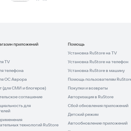
магазин приложений
Помощь
Установка RuStore на TV
ля TV
Установка RuStore на телефон
ля телефона
Установка RuStore в машину
для ОС Аврора
Помощь пользователям RuStor
 (для СМИ и блогеров)
Покупки и возвраты
тельское соглашение
Авторизация в RuStore
циальность для
Сбой обновления приложений
телей
Детский режим
применения
Автообновление приложений
ательных технологий RuStore