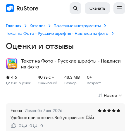
Скачать
Главная
Каталог
Полезные инструменты
Текст на Фото - Русские шрифты - Надписи на фото
Оценки и отзывы
Текст на Фото - Русские шрифты - Надписи
на фото
Рейтинг: 4,6, 1,2 тыс. оценок
Скачиваний: 40 тыс +
Размер файла: 48.3 MB
Возрастное ограничение: 48.3 MB
4,6
40 тыс +
48.3 MB
0+
1,2 тыс. оценок
Скачиваний
Размер
Возраст
Новые
Елена
Изменён 7 авг 2026
Удобное приложение. Всё устраивает 💥👍
0
0
0
Нравится:
Не нравится: