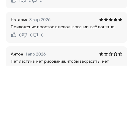
1
0
0
Нравится:
Не нравится:
Наталья
3 апр 2026
Приложение простое в использовании, всё понятно.
0
0
0
Нравится:
Не нравится:
Антон
1 апр 2026
Нет ластика, нет рисования, чтобы закрасить , нет
функций. Кал.
0
0
0
Нравится:
Не нравится:
Максим
31 мар 2026
Все просто и понятно
0
0
0
Нравится:
Не нравится:
Татьяна
31 мар 2026