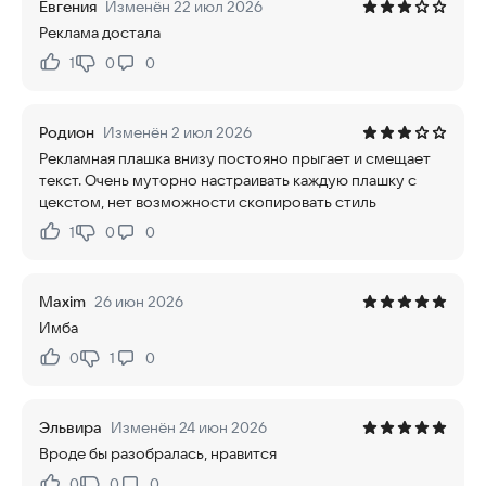
Евгения
Изменён 22 июл 2026
Реклама достала
1
0
0
Нравится:
Не нравится:
Родион
Изменён 2 июл 2026
Рекламная плашка внизу постояно прыгает и смещает
текст. Очень муторно настраивать каждую плашку с
цекстом, нет возможности скопировать стиль
1
0
0
Нравится:
Не нравится:
Maxim
26 июн 2026
Имба
0
1
0
Нравится:
Не нравится:
Эльвира
Изменён 24 июн 2026
Вроде бы разобралась, нравится
0
0
0