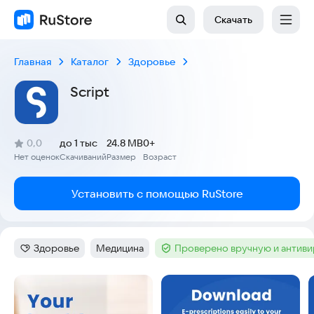
Скачать
Главная
Каталог
Здоровье
Script
(
)
0,0
до 1 тыс
24.8 MB
0+
Рейтинг:
Нет оценок
Скачиваний
Размер
Возраст
:
:
:
Установить с помощью RuStore
Здоровье
Медицина
Проверено вручную и антив
Категория
:
Тег
:
Тег
:
Скриншоты