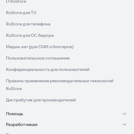
О RuStore
RuStore для TV
RuStore для телефона
RuStore для ОС Аврора
Медиа-кит (для СМИ и блогеров)
Пользовательское соглашение
Конфиденциальность для пользователей
Правила применения рекомендательных технологий
RuStore
Дистрибутив для производителей
Помощь
Разработчикам
Установка RuStore на TV