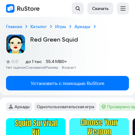
Скачать
Главная
Каталог
Игры
Аркады
Red Green Squid
(
)
0,0
до 1 тыс
55.4 MB
0+
Рейтинг:
Нет оценок
Скачиваний
Размер
Возраст
:
:
:
Установить с помощью RuStore
Аркады
Однопользовательская игра
Проверено в
Категория
:
Тег
:
Тег
:
Скриншоты