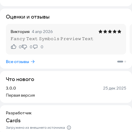
красивые шрифты, уникальные разделители, эстетичные
рамки и декоративные элементы — всё это вставляется
Оценки и отзывы
одним касанием. Приложение безопасно, работает быстро и
доступно на всех современных смартфонах, поэтому вы
можете не беспокоиться о качестве или совместимости.
Виктория
4 апр 2026
𝙵𝚊𝚗𝚌𝚢 𝚃𝚎𝚡𝚝 𝚂𝚢𝚖𝚋𝚘𝚕𝚜 𝙿𝚛𝚎𝚟𝚒𝚎𝚠 𝚃𝚎𝚡𝚝
⚡ Укрась текст и сообщения крутыми шрифтами и
символами! 😎 Хотите, чтобы ваши посты выделялись в
0
0
0
Нравится:
Не нравится:
соцсетях? Мечтаете оформить био в профиле или
придумать креативный никнейм? Наш генератор текста с
Все отзывы
символами — идеальный инструмент для самовыражения.
🔹 Эстетичные символы и красивый шрифт — всё в одном
Что нового
приложении
Вас ждет огромная библиотека символов: от звездочек и
Версия:
Дата:
3.0.0
25 дек 2025
блесток до уникальных рамок и линий-разделителей.
Первая версия
Создавайте настоящие арт-сообщения, подчеркивая свой
стиль и настроение.
Разработчик
🎨✨ Примеры оформления:
Cards
・❥・ ╰┈➤ ˗ˏˋ♡ˎˊ˗ ⋆｡°✩ ☄ ⋆₊˚ ✎ ೃ⁀➷ 彡 ꕥ ˚₊· ➳❥ ⋆.ೃ࿔*:･ 💬
Загружено из внешнего источника