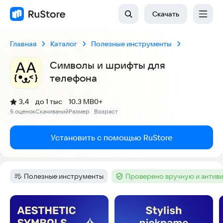
Скачать
Главная
Каталог
Полезные инструменты
Символы и шрифты для
телефона
(
)
3,4
до 1 тыс
10.3 MB
0+
Рейтинг:
5 оценок
Скачиваний
Размер
Возраст
:
:
:
Установить с помощью RuStore
Полезные инструменты
Проверено вручную и антив
Категория
:
Тег
:
Скриншоты