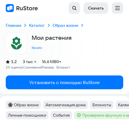
Скачать
Главная
Каталог
Образ жизни
Мои растения
Revelc
(
)
3,2
3 тыс +
16.6 MB
0+
Рейтинг:
20 оценок
Скачиваний
Размер
Возраст
:
:
:
Установить с помощью RuStore
Образ жизни
Автоматизация дома
Блокноты
Кале
Категория
:
Тег
:
Тег
:
Тег
:
Личные помощники
События
Проверено вручную и 
Тег
:
Тег
:
Тег
: