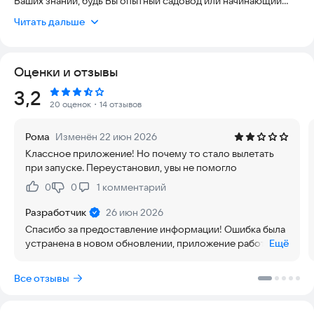
Ваших знаний, будь Вы опытный садовод или начинающий
любитель растений, "Мои растения" превратит уход за
Читать дальше
растениями в легкое и увлекательное занятие. База знаний
постоянно усовершенствуется, и даже опытный специалист
по растениям почерпнет себе много нового. Откройте для
Оценки и отзывы
себя больше знаний о растениях, научитесь их понимать и с
уверенностью преобразите свой сад.
Рейтинг:
3,2
Ключевые особенности:
20 оценок
・14 отзывов
Управляйте коллекцией растений в саду. Больше не нужны
Рома
Изменён 22 июн 2026
записные книжки и вечное запоминание, какая именно
Классное приложение! Но почему то стало вылетать
культура, какого сорта или когда было посажено.
при запуске. Переустановил, увы не помогло
Используйте "Мои растения" для фиксации посаженных в
сад растений, включая свои заметки по ним и планируйте
0
0
1
комментарий
Нравится:
Не нравится:
список желаемых растений для будущих посадок.
"Мои растения" расскажет и подскажет о каждом растении,
Разработчик
26 июн 2026
об их предпочтениях и маленьких хитростях. В результате
Спасибо за предоставление информации! Ошибка была
Вы с первого раза правильно подберете место в своем саду
устранена в новом обновлении, приложение работает в
Ещё
для нового любимца, и не будете мучать его постоянными
штатном режиме.
пересадками.
Все отзывы
Индивидуальный план выращивания по каждой культуре, с
подробными инструкциями по уходу, включая частоту
полива, время удобрения, лучшие условия освещения и