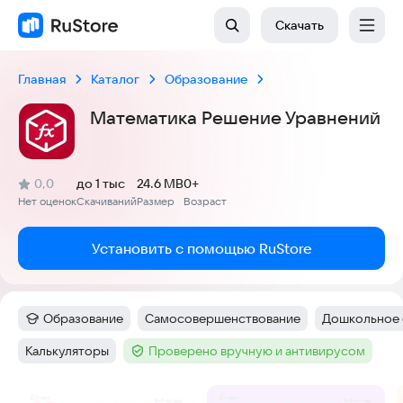
Скачать
Главная
Каталог
Образование
Математика Решение Уравнений
(
)
0,0
до 1 тыс
24.6 MB
0+
Рейтинг:
Нет оценок
Скачиваний
Размер
Возраст
:
:
:
Установить с помощью RuStore
Образование
Самосовершенствование
Дошкольное 
Категория
:
Тег
:
Тег
:
Калькуляторы
Проверено вручную и антивирусом
Тег
:
Тег
:
Скриншоты