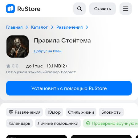
Скачать
Главная
Каталог
Развлечения
Правила Стейтема
Добрусин Иван
(
)
0,0
до 1 тыс
13.1 MB
12+
Рейтинг:
Нет оценок
Скачиваний
Размер
Возраст
:
:
:
Установить с помощью RuStore
Развлечения
Юмор
Стиль жизни
Блокноты
Категория
:
Тег
:
Тег
:
Тег
:
Календарь
Личные помощники
Проверено вручную и
Тег
:
Тег
:
Тег
: