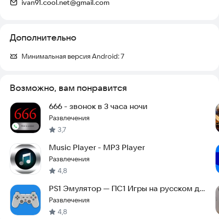
ivan91.cool.net@gmail.com
Дополнительно
Минимальная версия Android:
7
Возможно, вам понравится
666 - звонок в 3 часа ночи
Развлечения
3,7
Music Player - MP3 Player
Развлечения
4,8
PS1 Эмулятор — ПС1 Игры на русском для
Android
Развлечения
4,8