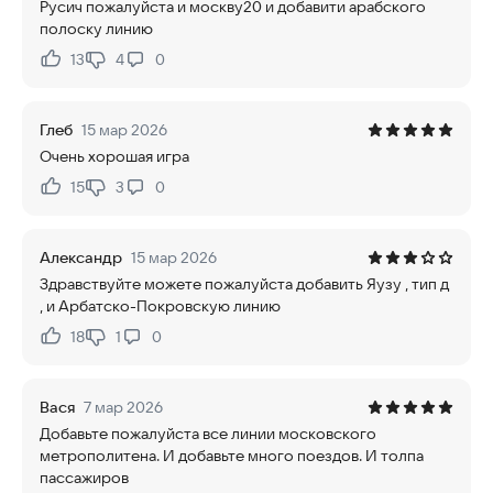
Русич пожалуйста и москву20 и добавити арабского
полоску линию
13
4
0
Нравится:
Не нравится:
Глеб
15 мар 2026
Очень хорошая игра
15
3
0
Нравится:
Не нравится:
Александр
15 мар 2026
Здравствуйте можете пожалуйста добавить Яузу , тип д
, и Арбатско-Покровскую линию
18
1
0
Нравится:
Не нравится:
Вася
7 мар 2026
Добавьте пожалуйста все линии московского
метрополитена. И добавьте много поездов. И толпа
пассажиров