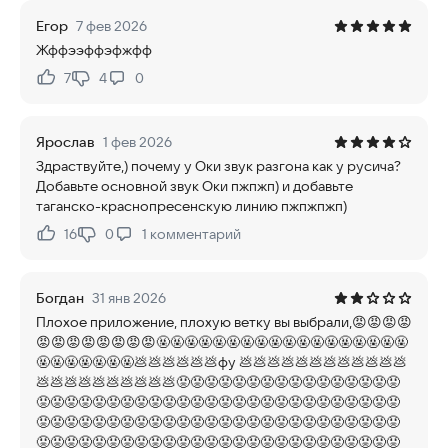
Егор
7 фев 2026
Жффээффэфжфф
7
4
0
Нравится:
Не нравится:
Ярослав
1 фев 2026
Здраствуйте,) почему у Оки звук разгона как у русича?
Добавьте основной звук Оки пжпжп) и добавьте
таганско-краснопресенскую линию пжпжпжп)
16
0
1
комментарий
Нравится:
Не нравится:
Богдан
31 янв 2026
Плохое приложение, плохую ветку вы выбрали,😡😡😡😡
😡😡😡😡😡😡😡😡🤬🤬🤬🤬🤬🤬🤬🤬🤬🤬🤬🤬🤬🤬🤬🤬🤬🤬
🤬🤬🤬🤬🤬🤬🤬💩💩💩💩💩💩фу 💩💩💩💩💩💩💩💩💩💩💩💩
💩💩💩💩💩💩💩💩💩💩😡😡😡😡😡😡😡😡😡😡😡😡😡😡😡😡
😡😡😡😡😡😡😡😡😡😡😡😡😡😡😡😡😡😡😡😡😡😡😡😡😡😡
😡😡😡😡😡😡😡😡😡😡😡😡😡😡😡😡😡😡😡😡😡😡😡😡😡😡
😡😡😡😡😡😡😡😡😡😡😡😡😡😡😡😡😡😡😡😡😡😡😡😡😡😡