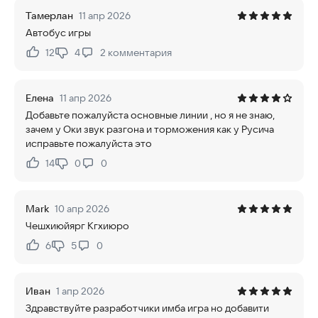
Тамерлан
11 апр 2026
Автобус игры
12
4
2
комментария
Нравится:
Не нравится:
Елена
11 апр 2026
Добавьте пожалуйста основные линии , но я не знаю,
зачем у Оки звук разгона и торможения как у Русича
исправьте пожалуйста это
14
0
0
Нравится:
Не нравится:
Mark
10 апр 2026
Чешхиюйярг Кгхиюро
6
5
0
Нравится:
Не нравится:
Иван
1 апр 2026
Здравствуйте разработчики имба игра но добавити