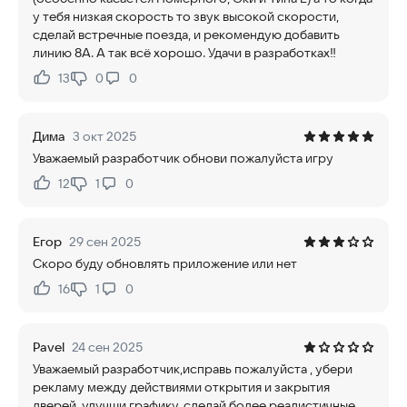
у тебя низкая скорость то звук высокой скорости,
сделай встречные поезда, и рекомендую добавить
линию 8А. А так всё хорошо. Удачи в разработках‼️
13
0
0
Нравится:
Не нравится:
Дима
3 окт 2025
Уважаемый разработчик обнови пожалуйста игру
12
1
0
Нравится:
Не нравится:
Егор
29 сен 2025
Скоро буду обновлять приложение или нет
16
1
0
Нравится:
Не нравится:
Pavel
24 сен 2025
Уважаемый разработчик,исправь пожалуйста , убери
рекламу между действиями открытия и закрытия
дверей, улучши графику, сделай более реалистичные