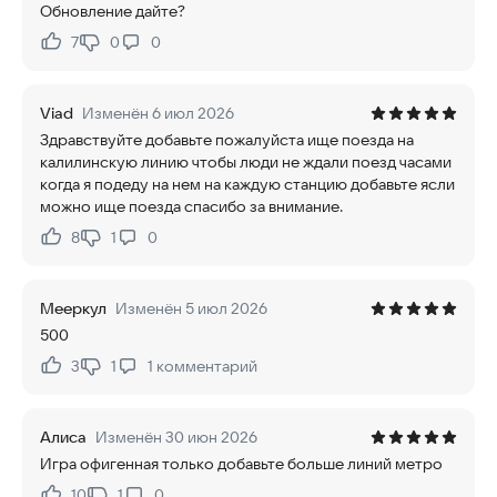
Обновление дайте?
7
0
0
Нравится:
Не нравится:
Viad
Изменён 6 июл 2026
Здравствуйте добавьте пожалуйста ище поезда на
калилинскую линию чтобы люди не ждали поезд часами
когда я подеду на нем на каждую станцию добавьте ясли
можно ище поезда спасибо за внимание.
8
1
0
Нравится:
Не нравится:
Мееркул
Изменён 5 июл 2026
500
3
1
1
комментарий
Нравится:
Не нравится:
Алиса
Изменён 30 июн 2026
Игра офигенная только добавьте больше линий метро
10
1
0