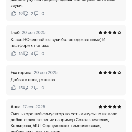
звуки.
19
2
0
Нравится:
Не нравится:
Глеб
20 сен 2025
Класс НО сделайте звуки более одекватными) И
платформы пониже
16
4
0
Нравится:
Не нравится:
Екатерина
20 сен 2025
Добавте поезд москва
15
2
0
Нравится:
Не нравится:
Анна
17 сен 2025
Очень хороший симулятор но есть минусы но их мало
добавте разные линии например Сокольническая,
Кольцевая, БКЛ, Серпуховско-тимерязевская,
люблинско-дмитровская