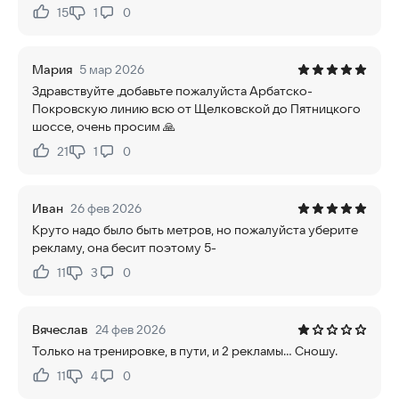
15
1
0
Нравится:
Не нравится:
Мария
5 мар 2026
Здравствуйте ,добавьте пожалуйста Арбатско-
Покровскую линию всю от Щелковской до Пятницкого
шоссе, очень просим 🙏
21
1
0
Нравится:
Не нравится:
Иван
26 фев 2026
Круто надо было быть метров, но пожалуйста уберите
рекламу, она бесит поэтому 5-
11
3
0
Нравится:
Не нравится:
Вячеслав
24 фев 2026
Только на тренировке, в пути, и 2 рекламы... Сношу.
11
4
0
Нравится:
Не нравится: