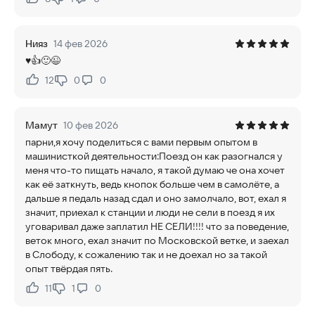
Нравится:
Не нравится:
Нияз
14 фев 2026
♥️👍🙂😉
12
0
0
Нравится:
Не нравится:
Мамут
10 фев 2026
парни,я хочу поделиться с вами первым опытом в
машинисткой деятельности:Поезд он как разогнался у
меня что-то пищать начало, я такой думаю че она хочет
как её заткнуть, ведь кнопок больше чем в самолёте, а
дальше я педаль назад сдал и оно замолчало, вот, ехал я
значит, приехал к станции и люди не сели в поезд я их
уговаривал даже заплатил НЕ СЕЛИ!!!! что за поведение,
веток много, ехал значит по Московской ветке, и заехал
в Слободу, к сожалению так и не доехал но за такой
опыт твёрдая пять.
11
1
0
Нравится:
Не нравится: