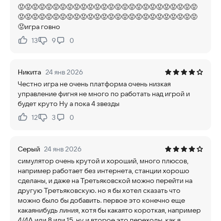
😡😡😡😡😡😡😡😡😡😡😡😡😡😡😡😡😡😡😡😡😡😡😡😡😡😡
😡😡😡😡😡😡😡😡😡😡😡😡😡😡😡😡😡😡😡😡😡😡😡😡😡😡
😡игра говно
13
9
0
Нравится:
Не нравится:
Никита
24 янв 2026
Честно игра не очень платформа очень низкая
управление фигня не много по работать над игрой и
будет круто Ну а пока 4 звезды
12
3
0
Нравится:
Не нравится:
Серый
24 янв 2026
симулятор очень крутой и хороший, много плюсов,
например работает без интернета, станции хорошо
сделаны, и даже на Третьяковской можно перейти на
другую Третьяковскую. но я бы хотел сказать что
можно было бы добавить. первое это конечно еще
какаянибудь линия, хотя бы какаято короткая, например
4/4А или 8 или 15. ну и второе это переходы, как я