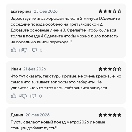
Екатерина
23 фев 2026
Здраствуйте игра хорошая но есть 2 минуса 1.Сделайте
соседние поезда особено на Третьяковской 2.
Добавьте основные линии 3. Сделайте чтобы была вся
толпа в поезде 4.Сделайте чтобы можно было попасть
на соседнию линии перехода!!!
11
1
0
Нравится:
Не нравится:
Иван
21 фев 2026
Что тут сказать, текстуры кривые, не очень красивые, но
самое что вызывает вопросы это габариты. Не
удивительно что этот клон сабтранзита загнулся
9
1
0
Нравится:
Не нравится:
Давид
20 фев 2026
Пусть сделают новый поезд метро2026 и новые
станции добавят пусть!!!