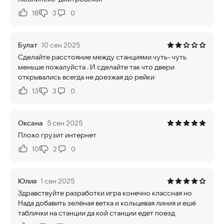
18
3
0
Нравится:
Не нравится:
Булат
10 сен 2025
Сделайте расстояние между станциями чуть- чуть
меньше пожалуйста . И сделайте так что двери
открывались всегда не доезжая до рейки
13
3
0
Нравится:
Не нравится:
Оксана
5 сен 2025
Плохо грузит интернет
10
2
0
Нравится:
Не нравится:
Юлия
1 сен 2025
Здравствуйте разработки игра конечно классная но
Нада добавить зелёная ветка и кольцевая линия и ешё
таблички на станции да кой станции едет поезд