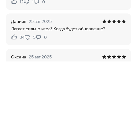
12
1
0
Нравится:
Не нравится:
Даниил
25 авг 2025
Лагает сильно игра? Когда будет обновление?
34
5
0
Нравится:
Не нравится:
Оксана
25 авг 2025
Крутое игра советую всем поиграть чёткая спасибо
большое разработчикам этой игры😎🤙✊👊
13
1
0
Нравится:
Не нравится:
Юлия
21 авг 2025
Сделайте все линии метро и все поезда московского
метро и сделайте все электродепо Москвы и мцд
11
2
0
Нравится:
Не нравится: