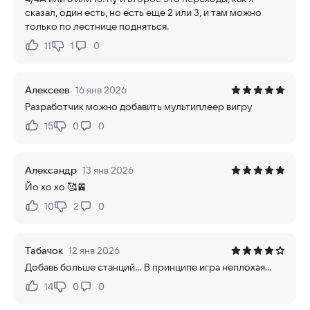
сказал, один есть, но есть еще 2 или 3, и там можно
только по лестнице подняться.
11
1
0
Нравится:
Не нравится:
Алексеев
16 янв 2026
Разработчик можно добавить мультиплеер вигру
15
0
0
Нравится:
Не нравится:
Александр
13 янв 2026
Йо хо хо 🥰🚈
10
2
0
Нравится:
Не нравится:
Табачок
12 янв 2026
Добавь больше станций... В принципе игра неплохая...
14
0
0
Нравится:
Не нравится: