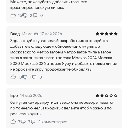
Можете, пожалуйста, добавить таганско-
краснопресненскую линию.
16
2
0
Нравится:
Не нравится:
Влад
Изменён 17 май 2026
Здравствуйте уважаемый разработчик пожалуйста
добавьте в следующем обновлении симулятор
московского метро вагоны метро вагон типа а вагон
типа д вагон типа г вагон поезда Москва 2024 Москва
2020 Москва 2026 и поезд Яузу и добавьте новые линии
не бросайте игру продолжайте обновлять.
13
1
0
Нравится:
Не нравится:
Бро
14 май 2026
багнутая камера крутишь вверх она переворачивается
по тоннелю нельзя ходить сделайте чтоб можно и по
рельсам ходить
7
7
2
комментария
Нравится:
Не нравится: