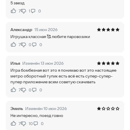
5 звезд
7
1
0
Нравится:
Не нравится:
Александр
15 июн 2026
Игрушка классная 🥰 любите паровозики
7
0
0
Нравится:
Не нравится:
Илья
Изменён 13 июн 2026
Игра бомбезная вот это я понимаю вот это настоящее
метро оборотный тупик есть всё есть супер-супер-
пупер приложение всем советую скачивать
7
0
0
Нравится:
Не нравится:
Эмиль
Изменён 10 июн 2026
Не интересно, поезд говно
7
10
0
Нравится:
Не нравится: