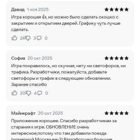
Давид
1 ноя 2025
Игра хорошая 👍, но можно было сделать окошко с
закрытием и открытием дверей. Графику чуть лучше
сделать.
24
3
0
Нравится:
Не нравится:
София
20 окт 2025
Игра понравилось, но скучная, нету ни светофоров, ни
трафика. Разработчики, пожалуйста, добавьте
светофоры и трафик в следующем обновлении.
Заранее спасибо
20
4
0
Нравится:
Не нравится:
Майнкрафт
20 окт 2025
Приложение хорошее. Спасибо разработчикам за
старания к игре. ОБНОВЛЕНИЕ очень
интересное,потому что там добавили поезда
(номерной,Москва,еж-3).Разработчики большие