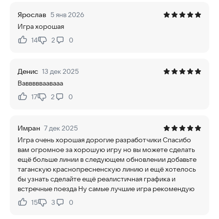
Ярослав
5 янв 2026
Игра хорошая
14
2
0
Нравится:
Не нравится:
Денис
13 дек 2025
Ваввввваавааа
17
2
0
Нравится:
Не нравится:
Имран
7 дек 2025
Игра очень хорошая дорогие разработчики Спасибо
вам огромное за хорошую игру но вы можете сделать
ещё больше линии в следующем обновлении добавьте
таганскую краснопресненскую линию и ещё хотелось
бы узнать сделайте ещё реалистичная графика и
встречные поезда Ну самые лучшие игра рекомендую
15
3
0
Нравится:
Не нравится: