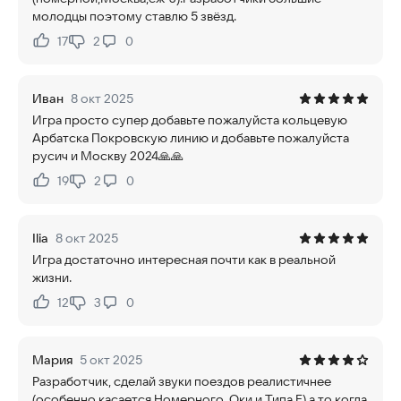
молодцы поэтому ставлю 5 звёзд.
17
2
0
Нравится:
Не нравится:
Иван
8 окт 2025
Игра просто супер добавьте пожалуйста кольцевую
Арбатска Покровскую линию и добавьте пожалуйста
русич и Москву 2024🙏🙏
19
2
0
Нравится:
Не нравится:
Ilia
8 окт 2025
Игра достаточно интересная почти как в реальной
жизни.
12
3
0
Нравится:
Не нравится:
Мария
5 окт 2025
Разработчик, сделай звуки поездов реалистичнее
(особенно касается Номерного, Оки и Типа Е) а то когда