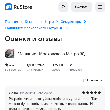
Скачать
Главная
Каталог
Игры
Симуляторы
Машинист Московского Метро 3Д
Оценки и отзывы
Машинист Московского Метро 3Д
Рейтинг: 4,4, 396 оценок
Скачиваний: до 100 тыс
Размер файла: 109.9 MB
Возрастное ограничение: 109.9 MB
4,4
до 100 тыс
109.9 MB
6+
396 оценок
Скачиваний
Размер
Возраст
Новые
Саша
Изменён 3 авг 2026
Разработчики пожалуйста добавьте мультиплеер! Там
можно будет побыть машинистом и пассажиром. И
сами ещё чего нибудь добавьте.