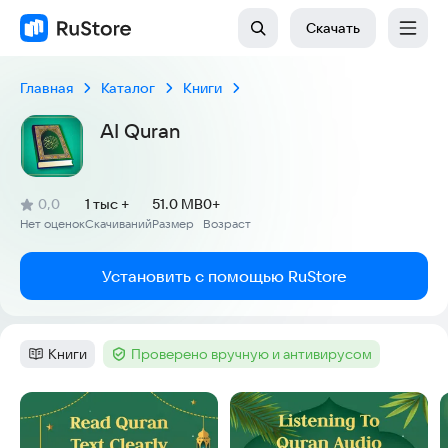
Скачать
Главная
Каталог
Книги
AI Quran
(
)
0,0
1 тыс +
51.0 MB
0+
Рейтинг:
Нет оценок
Скачиваний
Размер
Возраст
:
:
:
Установить с помощью RuStore
Книги
Проверено вручную и антивирусом
Категория
:
Тег
:
Скриншоты