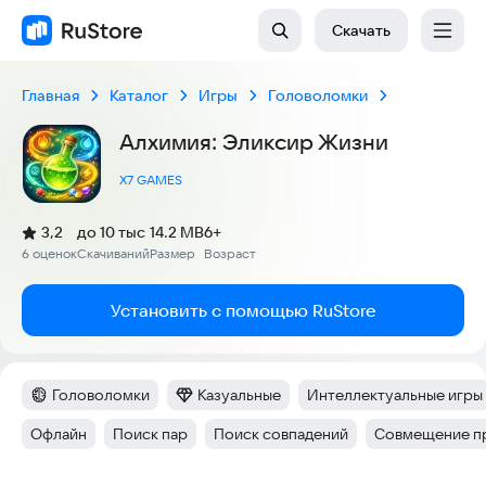
Скачать
Главная
Каталог
Игры
Головоломки
Алхимия: Эликсир Жизни
X7 GAMES
(
)
3,2
до 10 тыс
14.2 MB
6+
Рейтинг:
6 оценок
Скачиваний
Размер
Возраст
:
:
:
Установить с помощью RuStore
Головоломки
Казуальные
Интеллектуальные игры
Категория
:
Категория
:
Тег
:
Офлайн
Поиск пар
Поиск совпадений
Совмещение п
Тег
:
Тег
:
Тег
:
Тег
: