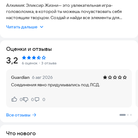
Алхимия: Эликсир Жизни— это увлекательная игра-
головоломка, в которой ты можешь почувствовать себя
настоящим творцом. Создай и найди все элементы для
спасения любимой! Найди эликсир жизни прямо сейчас!
Читать дальше
Начни с четырёх простых стихий — огня, воды, земли и
воздуха — и создавай всё, что существует в мире. Соединяй
элементы, открывай новые комбинации и наблюдай, как из
Оценки и отзывы
хаоса рождается порядок.
Рейтинг:
3,2
Каждое открытие приносит радость, а каждая новая
6 оценок
・3 отзыва
комбинация приближает тебя к разгадке всех тайн
мироздания.
Guardian
6 авг 2026
Используй логику, воображение и интуицию — ведь в
Соединения явно придумывались под ЛСД.
алхимии нет единого пути, только твой собственный.
0
0
0
Нравится:
Не нравится:
Все отзывы
Что нового