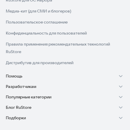
RuStore для ОС Аврора
Медиа-кит (для СМИ и блогеров)
Пользовательское соглашение
Конфиденциальность для пользователей
Правила применения рекомендательных технологий
RuStore
Дистрибутив для производителей
Помощь
Разработчикам
Установка RuStore на TV
Популярные категории
Зарабатывать с RuStore
Установка RuStore на телефон
Блог RuStore
Игры для Android
Стать разработчиком
Установка RuStore в машину
Подборки
Обзоры игр для Android 2025
Приложения банков
Доступ к RuStore Консоль
Помощь пользователям RuStore
Игровой набор