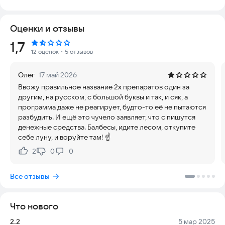
В базе данных собрано более 10 000 наименований
лекарств. Все данные взяты из официальных инструкций и
Оценки и отзывы
регулярно обновляются, чтобы вы всегда имели доступ к
актуальной информации.
Рейтинг:
1,7
12 оценок
・5 отзывов
Важно помнить: приложение создано для образовательных
целей. Оно не заменяет профессиональную медицинскую
Олег
17 май 2026
консультацию. Перед изменением схемы лечения
Ввожу правильное название 2х препаратов один за
обязательно проконсультируйтесь с врачом.
другим, на русском, с большой буквы и так, и сяк, а
программа даже не реагирует, будто-то её не пытаются
Попробуйте приложение прямо сейчас, чтобы убедиться в
разбудить. И ещё это чучело заявляет, что с пишутся
безопасности вашей терапии.
денежные средства. Балбесы, идите лесом, откупите
себе луну, и воруйте там! ☝️
2
0
0
Нравится:
Не нравится:
Все отзывы
Что нового
Версия:
Дата:
2.2
5 мар 2025