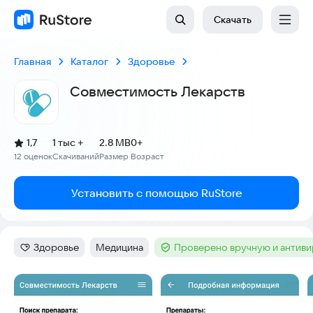
Скачать
Главная
Каталог
Здоровье
Совместимость Лекарств
(
)
1,7
1 тыс +
2.8 MB
0+
Рейтинг:
12 оценок
Скачиваний
Размер
Возраст
:
:
:
Установить с помощью RuStore
Здоровье
Медицина
Проверено вручную и антив
Категория
:
Тег
:
Тег
:
Скриншоты