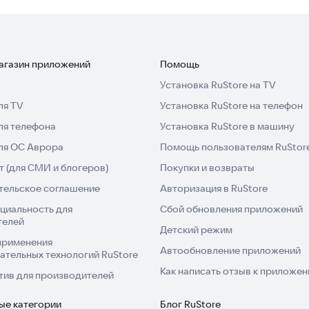
о интересно провести время и узнать новое, Stock
магазин приложений
Помощь
Установка RuStore на TV
ля TV
Установка RuStore на телефон
ля телефона
Установка RuStore в машину
для ОС Аврора
Помощь пользователям RuStor
 (для СМИ и блогеров)
Покупки и возвраты
тельское соглашение
Авторизация в RuStore
циальность для
Сбой обновления приложений
телей
Детский режим
применения
Автообновление приложений
ательных технологий RuStore
Как написать отзыв к приложе
тив для производителей
ые категории
Блог RuStore