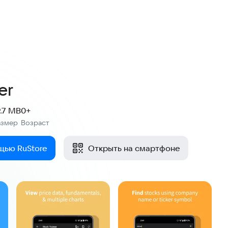
er
9.7 MB
0+
азмер
Возраст
:
щью RuStore
Открыть на смартфоне