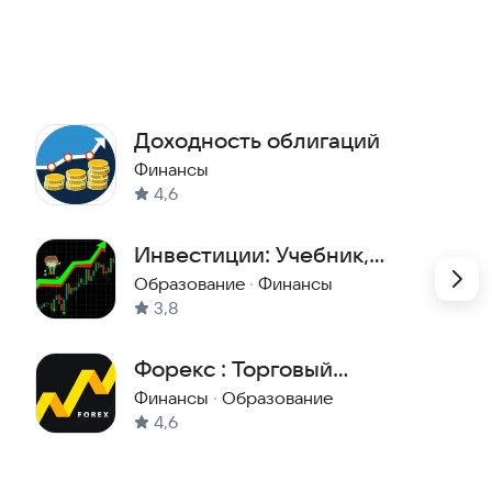
х стран 📈
Доходность облигаций
орговли? 📈
Финансы
х и фанатов фондового рынка. 💯
4,6
 вы тренируетесь торговать с реальными данными и
Инвестиции: Учебник,
Тесты, Симулятор биржи
Образование
·
Финансы
3,8
вой путь в инвестициях. 🙌
Форекс : Торговый
симулятор
Финансы
·
Образование
4,6