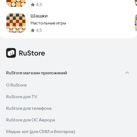
4,5
Скачайте игру прямо сейчас и проверьте свои навыки в
одном из 14 доступных режимов! Попробуйте игру сегодня.
Шашки
Настольные игры
4,5
RuStore магазин приложений
О RuStore
RuStore для TV
RuStore для телефона
RuStore для ОС Аврора
Медиа-кит (для СМИ и блогеров)