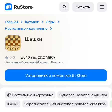
Скачать
Главная
Каталог
Игры
Настольные и карточные
Шашки
(
)
0,0
до 10 тыс
23.2 MB
0+
Рейтинг:
Нет оценок
Скачиваний
Размер
Возраст
:
:
:
Установить с помощью RuStore
Настольные и карточные
Однопользовательская игра
Категория
:
Тег
:
Шашки
Соревновательная многопользовательская игра
Тег
:
Тег
: