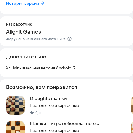
✓ Американские шашки (английские Draughts)
История версий
✓ Международный (польский)
✓ Русский (Шашки)
✓ Бразильский (дамас)
Разработчик
✓ Испанский (Damas)
AlignIt Games
✓ Американские пул-шашки
✓ Турецкий (Dama)
Загружено из внешнего источника
✓ Итальянский
✓ Тайский (หมากฮอส)
Дополнительно
✓ Чешский
✓ Шри-Ланкийский
✓ Канадский
Минимальная версия Android:
7
✓ Ганский
✓ Нигерийский (Drafts)
Возможно, вам понравится
Мы постоянно совершенствуем игру, поэтому будем рады
вашим отзывам. Напишите нам на
regleware@gmail.com
,
Draughts шашки
чтобы помочь сделать проект лучше и продолжить играть в
Настольные и карточные
Checkers King Online.
4,5
С наилучшими пожеланиями,
Шашки - играть бесплатно с
Команда Align It
компьютером и на двоих
Настольные и карточные