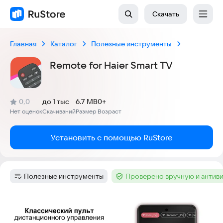
Скачать
Главная
Каталог
Полезные инструменты
Remote for Haier Smart TV
(
)
0,0
до 1 тыс
6.7 MB
0+
Рейтинг:
Нет оценок
Скачиваний
Размер
Возраст
:
:
:
Установить с помощью RuStore
Полезные инструменты
Проверено вручную и антив
Категория
:
Тег
:
Скриншоты