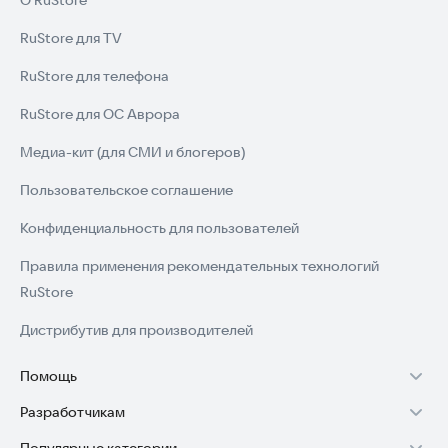
О RuStore
RuStore для TV
RuStore для телефона
RuStore для ОС Аврора
Медиа-кит (для СМИ и блогеров)
Пользовательское соглашение
Конфиденциальность для пользователей
Правила применения рекомендательных технологий
RuStore
Дистрибутив для производителей
Помощь
Разработчикам
Установка RuStore на TV