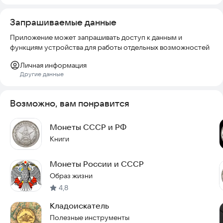
10 рублей — Города воинской славы
Запрашиваемые данные
10 рублей — События, Юбилеи
Приложение может запрашивать доступ к данным и
функциям устройства для работы отдельных возможностей
10 рублей — Министерства
Личная информация
1 рубль — События, Юбилеи
Другие данные
2 рубля — События, Юбилеи (серии 2000, 2001 гг.)
Возможно, вам понравится
2 рубля — 200-летие победы в Отечественной Войне 1812 г
(новая серия 2012 г)
Монеты СССР и РФ
Книги
5 рублей — Отечественная Война 1812 г (новая серия 2012 г)
5 рублей — Великая Отечественная Война 1941-1945 гг.
Монеты России и СССР
Образ жизни
5 рублей — События, Юбилеи
4,8
25 рублей — Зимняя Олимпиада 2014
Кладоискатель
Полезные инструменты
Также доступна полная история выпусков монет всех