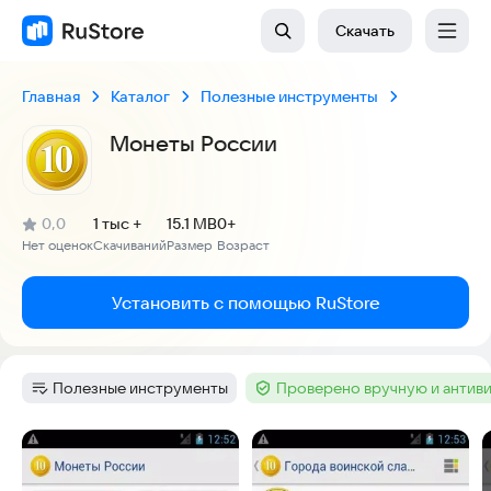
Скачать
Главная
Каталог
Полезные инструменты
Монеты России
(
)
0,0
1 тыс +
15.1 MB
0+
Рейтинг:
Нет оценок
Скачиваний
Размер
Возраст
:
:
:
Установить с помощью RuStore
Полезные инструменты
Проверено вручную и антив
Категория
:
Тег
:
Скриншоты