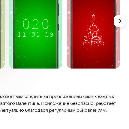
оможет вам следить за приближением самых важных
 святого Валентина. Приложение безопасно, работает
а актуально благодаря регулярным обновлениям.
 сверкающие частицы сделают ваш день ярче. В