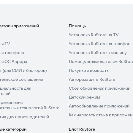
терфейса мы разместили несколько объявлений в
оект и делать рабочий стол еще удобнее.
стройствах, включая смартфоны Galaxy и Pixel. Если
магазин приложений
Помощь
 с нами.
Установка RuStore на TV
ля TV
Установка RuStore на телефон
и сбрасываются по умолчанию, установите
ля телефона
Установка RuStore в машину
а не на SD-карту.
для ОС Аврора
Помощь пользователям RuStor
ойте свой телефон под любимые праздники!
 (для СМИ и блогеров)
Покупки и возвраты
тельское соглашение
Авторизация в RuStore
циальность для
Сбой обновления приложений
телей
Детский режим
применения
Автообновление приложений
ательных технологий RuStore
Как написать отзыв к приложе
тив для производителей
ые категории
Блог RuStore