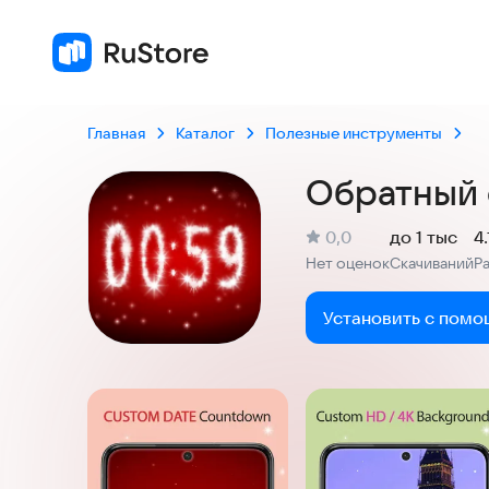
Главная
Каталог
Полезные инструменты
Обратный 
(
)
0,0
до 1 тыс
4
Рейтинг:
Нет оценок
Скачиваний
Р
:
:
Установить с помо
Скриншоты