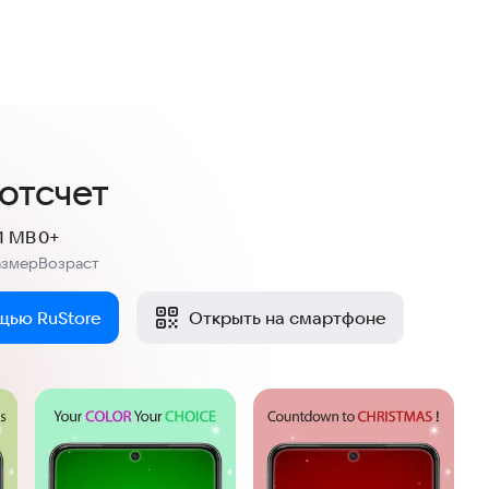
отсчет
.1 MB
0+
азмер
Возраст
:
щью RuStore
Открыть на смартфоне