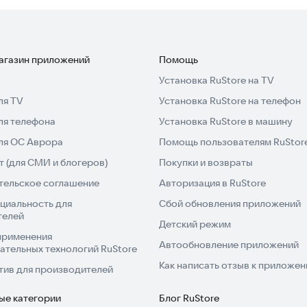
магазин приложений
Помощь
Установка RuStore на TV
ля TV
Установка RuStore на телефон
ля телефона
Установка RuStore в машину
для ОС Аврора
Помощь пользователям RuStor
 (для СМИ и блогеров)
Покупки и возвраты
тельское соглашение
Авторизация в RuStore
циальность для
Сбой обновления приложений
телей
Детский режим
применения
Автообновление приложений
ательных технологий RuStore
Как написать отзыв к приложе
тив для производителей
ые категории
Блог RuStore