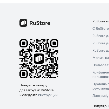
RuStore 
О RuStore
RuStore д
RuStore д
RuStore 
Медиа-кит
Пользова
Конфиден
пользова
Правила 
Наведите камеру
рекоменд
для загрузки RuStore
и следуйте
инструкции
Дистрибу
Популярн