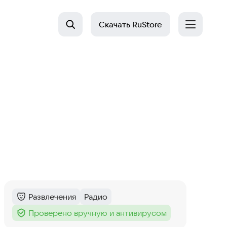
Скачать
RuStore
Развлечения
Радио
Категория
:
Тег
:
Проверено вручную и антивирусом
Тег
: