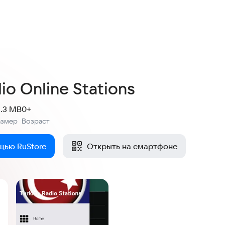
io Online Stations
1.3 MB
0+
азмер
Возраст
:
щью RuStore
Открыть на смартфоне