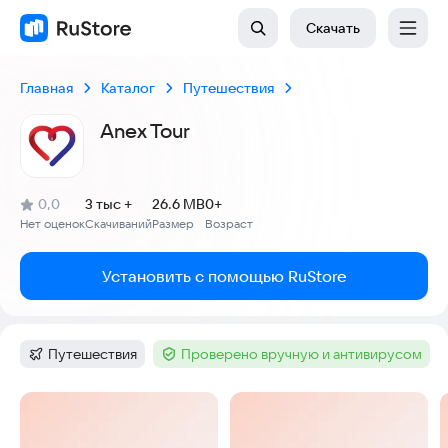
Скачать
Главная
Каталог
Путешествия
Anex Tour
(
)
0,0
3 тыс +
26.6 MB
0+
Рейтинг:
Нет оценок
Скачиваний
Размер
Возраст
:
:
:
Установить с помощью RuStore
Путешествия
Проверено вручную и антивирусом
Категория
:
Тег
:
Скриншоты