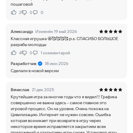
пошаговой
2
0
0
Нравится:
Не нравится:
Александр
Изменён 19 май 2026
Классная игрушка 🤩🥰🥰🥰🥰 p.s. СПАСИБО БОЛЬШОЕ
разрабы молодцы
4
0
1
комментарий
Нравится:
Не нравится:
Разработчик
18 июн 2026
Сделали в новой версии
Вячеслав
21 дек 2025
Крутейшая игра за многие годы что я видел!!! Графика
совершенно не важна здесь - самое главное это
игровой процесс. Он на уровне. Очень похожа на
Цивилизацию. Интернет не нужен совсем. Ошибка
которая возникает при возврате в игру через
некоторое время исправляется закрытием всех
приложений и открытием игры снова. Установил игру