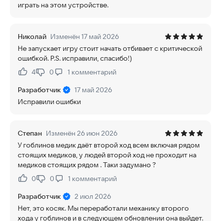
играть на этом устройстве.
Николай
Изменён 17 май 2026
Не запускает игру стоит начать отбивает с критической
ошибкой. P.S. исправили, спасибо!)
4
0
1
комментарий
Нравится:
Не нравится:
Разработчик
17 май 2026
Исправили ошибки
Степан
Изменён 26 июн 2026
У гоблинов медик даёт второй ход всем включая рядом
стоящих медиков, у людей второй ход не проходит на
медиков стоящих рядом . Таки задумано ?
0
0
1
комментарий
Нравится:
Не нравится:
Разработчик
2 июл 2026
Нет, это косяк. Мы переработали механику второго
хода у гоблинов и в следующем обновлении она выйдет.