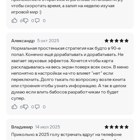
чтобы скоротать время, а залип на неделю изучая
игровой мир :)
6
0
0
Нравится:
Не нравится:
Александр
5 окт 2025
Нормальная простенькая стратегия как будто в 90-е
попал. Конечно ещё дорабатывать и дорабатывать. Не
хватает звуковых эффектов. Хочется чтобы карта
раскладывалась на весь экран поверх всех окон. В меню
непонятно в настройках на что влияет "нет" если
переключить. Долго тыкать по вопросику возле юнита
или строения чтобы узнать информацию. А так в целом
думаю если влить бабосов разработчикам то будет
супер.
6
0
0
Нравится:
Не нравится:
Владимир
14 июл 2025
Прикольно в 2025 голу встречать вдруг на телефоне