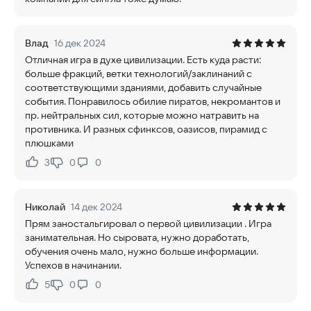
Влад
16 дек 2024
Отличная игра в духе цивилизации. Есть куда расти:
больше фракций, ветки технологий/заклинаний с
соответствующими зданиями, добавить случайные
события. Понравилось обилие пиратов, некромантов и
пр. нейтральных сил, которые можно натравить на
противника. И разных сфинксов, оазисов, пирамид с
плюшками
3
0
0
Нравится:
Не нравится:
Николай
14 дек 2024
Прям заностальгировал о первой цивилизации . Игра
занимательная. Но сыровата, нужно доработать,
обучения очень мало, нужно больше информации.
Успехов в начинании.
5
0
0
Нравится:
Не нравится: