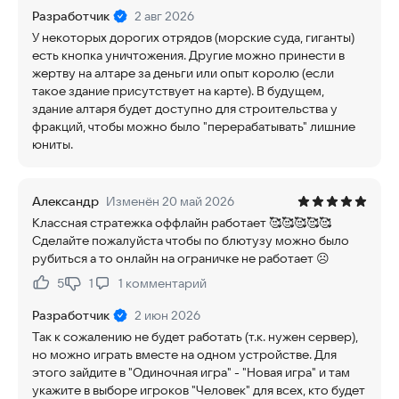
Разработчик
2 авг 2026
У некоторых дорогих отрядов (морские суда, гиганты)
есть кнопка уничтожения. Другие можно принести в
жертву на алтаре за деньги или опыт королю (если
такое здание присутствует на карте). В будущем,
здание алтаря будет доступно для строительства у
фракций, чтобы можно было "перерабатывать" лишние
юниты.
Александр
Изменён 20 май 2026
Классная стратежка оффлайн работает 🥰🥰🥰🥰🥰
Сделайте пожалуйста чтобы по блютузу можно было
рубиться а то онлайн на ограничке не работает ☹️
5
1
1
комментарий
Нравится:
Не нравится:
Разработчик
2 июн 2026
Так к сожалению не будет работать (т.к. нужен сервер),
но можно играть вместе на одном устройстве. Для
этого зайдите в "Одиночная игра" - "Новая игра" и там
укажите в выборе игроков "Человек" для всех, кто будет