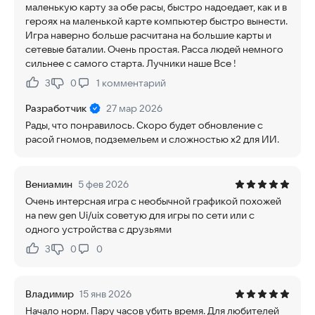
маленькую карту за обе расы, быстро надоедает, как и в
героях на маленькой карте компьютер быстро вынести.
Игра наверно больше расчитана на большие карты и
сетевые баталии. Очень простая. Расса людей немного
сильнее с самого старта. Лучники наше Все !
3
0
1
комментарий
Нравится:
Не нравится:
Разработчик
27 мар 2026
Рады, что понравилось. Скоро будет обновление с
расой гномов, подземельем и сложностью x2 для ИИ.
Вениамин
5 фев 2026
Очень интерсная игра с необычной графикой похожей
на new gen Ui/uix советую для игры по сети или с
одного устройства с друзьями
3
0
0
Нравится:
Не нравится:
Владимир
15 янв 2026
Начало норм. Пару часов убить время. Для любителей