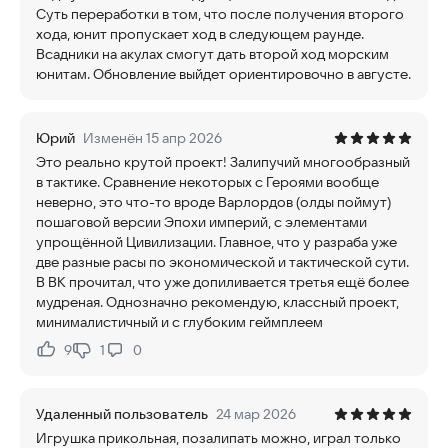
Суть переработки в том, что после получения второго
хода, юнит пропускает ход в следующем раунде.
Всадники на акулах смогут дать второй ход морским
юнитам. Обновление выйдет ориентировочно в августе.
Юрий
Изменён 15 апр 2026
Это реально крутой проект! Залипучий многообразный
в тактике. Сравнение некоторых с Героями вообще
неверно, это что-то вроде Варлордов (олды поймут)
пошаговой версии Эпохи империй, с элементами
упрощённой Цивилизации. Главное, что у разраба уже
две разные расы по экономической и тактической сути.
В ВК прочитал, что уже допиливается третья ещё более
мудреная. Однозначно рекомендую, классный проект,
минималистичный и с глубоким геймплеем
9
1
0
Нравится:
Не нравится:
Удаленный пользователь
24 мар 2026
Игрушка прикольная, позалипать можно, играл только