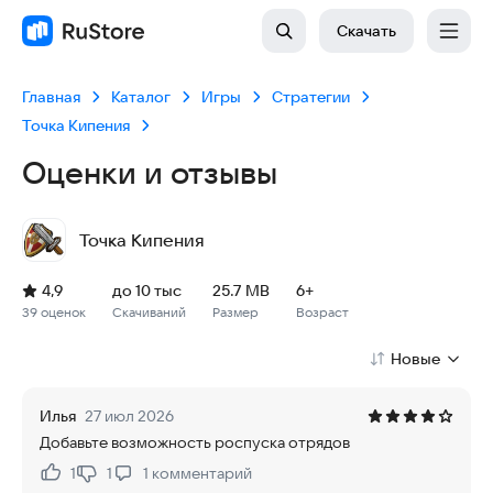
Скачать
Главная
Каталог
Игры
Стратегии
Точка Кипения
Оценки и отзывы
Точка Кипения
Рейтинг: 4,9, 39 оценок
Скачиваний: до 10 тыс
Размер файла: 25.7 MB
Возрастное ограничение: 25.7 MB
4,9
до 10 тыс
25.7 MB
6+
39 оценок
Скачиваний
Размер
Возраст
Новые
Илья
27 июл 2026
Добавьте возможность роспуска отрядов
1
1
1
комментарий
Нравится:
Не нравится: