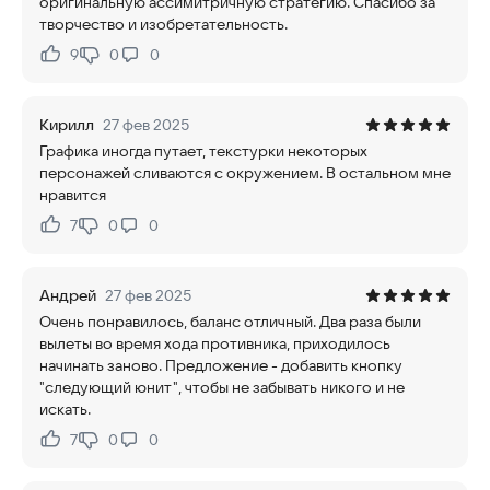
оригинальную ассимитричную стратегию. Спасибо за
творчество и изобретательность.
9
0
0
Нравится:
Не нравится:
Кирилл
27 фев 2025
Графика иногда путает, текстурки некоторых
персонажей сливаются с окружением. В остальном мне
нравится
7
0
0
Нравится:
Не нравится:
Андрей
27 фев 2025
Очень понравилось, баланс отличный. Два раза были
вылеты во время хода противника, приходилось
начинать заново. Предложение - добавить кнопку
"следующий юнит", чтобы не забывать никого и не
искать.
7
0
0
Нравится:
Не нравится: