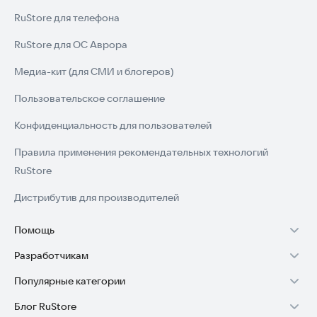
RuStore для телефона
RuStore для ОС Аврора
Медиа-кит (для СМИ и блогеров)
Пользовательское соглашение
Конфиденциальность для пользователей
Правила применения рекомендательных технологий
RuStore
Дистрибутив для производителей
Помощь
Разработчикам
Установка RuStore на TV
Популярные категории
Зарабатывать с RuStore
Установка RuStore на телефон
Блог RuStore
Игры для Android
Стать разработчиком
Установка RuStore в машину