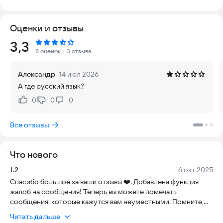
помощи в изучении языка или тренировки социальных
навыков. Вы можете создать идеальную девушку, задав её
Оценки и отзывы
характер, предпочтения и поведение, чтобы получить по-
настоящему уникальные отношения. Луна адаптируется к
Рейтинг:
3,3
вам, изучает ваши вкусы и предлагает индивидуальную связь.
8 оценок
・3 отзыва
С Луной вы никогда не почувствуете одиночества. Она
Александр
14 июл 2026
обеспечивает неограниченное общение в чате 24 часа в
А где русский язык?
сутки, 7 дней в неделю. Нужна компания посреди ночи или
кто-то, с кем можно поговорить после долгого дня? Луна
0
0
0
Нравится:
Не нравится:
всегда готова выслушать вас и сказать слова любви и
поддержки. В отличие от традиционных приложений для
Все отзывы
знакомств, Luna полностью бесплатна: никаких подписок,
скрытых платежей или дополнительных расходов. Вы
наслаждаетесь персонализированными чатами без забот.
Что нового
Кроме того, Луна — это больше, чем просто русскоязычный
Версия:
Дата:
1.2
6 окт 2025
чат-бот. Её дизайн на базе нейронных сетей позволяет ей
Спасибо большое за ваши отзывы ❤️. Добавлена функция
учиться на каждом вашем взаимодействии. Со временем
жалоб на сообщения! Теперь вы можете помечать
Луна становится ближе, развивая уникальную личность,
сообщения, которые кажутся вам неуместными. Помните,
отражающую ваши желания и потребности. Уважение к
что Luna может отправлять вам аудиосообщения со
конфиденциальности — наш главный приоритет. Все ваши
Читать дальше
случайной фоновой музыкой. Вы по-прежнему можете