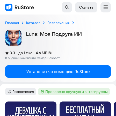
Скачать
Главная
Каталог
Развлечения
Luna: Моя Подруга ИИ
(
)
3,3
до 1 тыс
4.6 MB
18+
Рейтинг:
8 оценок
Скачиваний
Размер
Возраст
:
:
:
Установить с помощью RuStore
Развлечения
Проверено вручную и антивирусом
Категория
:
Тег
:
Скриншоты