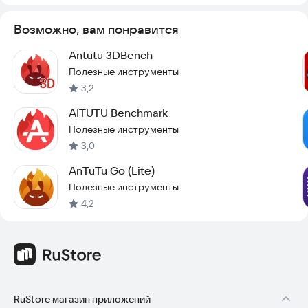
поддерживают технологию Vulkan. В пакет включены два
теста на базе OpenGL ES: «Побережье» и «Изоляция».
Возможно, вам понравится
Попробуйте AnTuTu 3DBench Lite прямо сейчас, чтобы
Antutu 3DBench
узнать реальную мощность вашего устройства.
Полезные инструменты
3,2
AITUTU Benchmark
Полезные инструменты
3,0
AnTuTu Go (Lite)
Полезные инструменты
4,2
RuStore магазин приложений