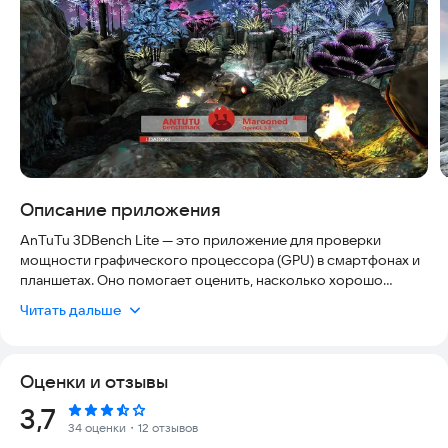
Описание приложения
AnTuTu 3DBench Lite — это приложение для проверки
мощности графического процессора (GPU) в смартфонах и
планшетах. Оно помогает оценить, насколько хорошо
устройство справляется с трехмерной графикой, и выдает
Читать дальше
итоговый счет, который можно сравнить с результатами
других гаджетов.
Оценки и отзывы
Приложение полностью безопасно, не требует сложных
настроек и работает стабильно на актуальных версиях
Рейтинг:
3,7
Android. Вы можете использовать его без риска для
34 оценки
・12 отзывов
системы, чтобы быстро получить объективные данные о