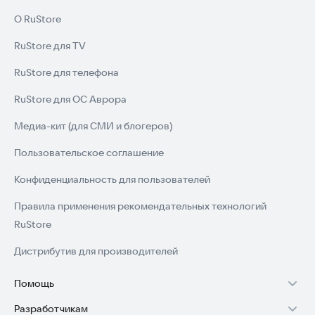
О RuStore
RuStore для TV
RuStore для телефона
RuStore для ОС Аврора
Медиа-кит (для СМИ и блогеров)
Пользовательское соглашение
Конфиденциальность для пользователей
Правила применения рекомендательных технологий
RuStore
Дистрибутив для производителей
Помощь
Разработчикам
Установка RuStore на TV