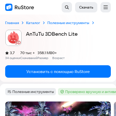
Скачать
Главная
Каталог
Полезные инструменты
AnTuTu 3DBench Lite
(
)
3,7
70 тыс +
358.1 MB
0+
Рейтинг:
34 оценки
Скачиваний
Размер
Возраст
:
:
:
Установить с помощью RuStore
Полезные инструменты
Проверено вручную и антив
Категория
:
Тег
:
Скриншоты