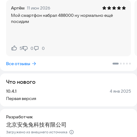
производительности.
Артём
11 июн 2026
Мой смартфон набрал 488000 ну нормально ещё
Для чего применяется AnTuTu 3DBench Lite:
посидим
• Сравнение мощности устройств: Перед покупкой нового
телефона или планшета вы можете узнать, насколько его
графическая система лучше или хуже, чем у конкурентов.
• Проверка после обновлений: Узнайте, повлияло ли
5
0
0
Нравится:
Не нравится:
обновление системы или установка новой игры на скорость
работы графики.
Все отзывы
• Поиск проблем: Выявите причины тормозов или сбоев в
работе графического чипа.
• Тестирование разгона: Оцените, насколько эффективно
Что нового
работает разгон GPU (учтите, что это может быть
рискованно и требует знаний).
Версия:
Дата:
10.4.1
4 янв 2025
Первая версия
Добавлено: поддержка устройств на архитектуре X86 и
X86_64.
Разработчик
Версия 3D Lite Edition делает тестирование доступным для
北京安兔兔科技有限公司
более широкого круга гаджетов. Она создана специально
для телефонов с памятью менее 6 ГБ или тех, что не
Загружено из внешнего источника