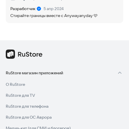
Нравится:
Не нравится:
Разработчик
5 апр 2024
Стирайте границы вместе с Anywayanyday 🩷
RuStore магазин приложений
О RuStore
RuStore для TV
RuStore для телефона
RuStore для ОС Аврора
Медиа-кит (для СМИ и блогеров)