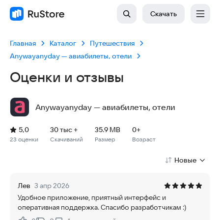
Скачать
Главная
Каталог
Путешествия
Anywayanyday — авиабилеты, отели
Оценки и отзывы
Anywayanyday — авиабилеты, отели
Рейтинг: 5,0, 23 оценки
Скачиваний: 30 тыс +
Размер файла: 35.9 MB
Возрастное ограничение: 35.9 MB
5,0
30 тыс +
35.9 MB
0+
23 оценки
Скачиваний
Размер
Возраст
Новые
Лев
3 апр 2026
Удобное приложение, приятный интерфейс и
оперативная поддержка. Спасибо разработчикам :)