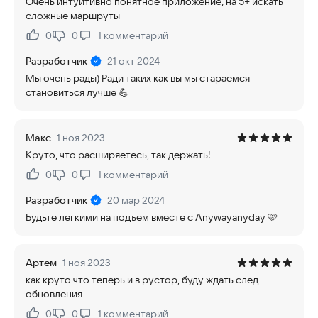
Очень интуитивно понятное приложение, на 5+ искать
сложные маршруты
0
0
1
комментарий
Нравится:
Не нравится:
Разработчик
21 окт 2024
Мы очень рады) Ради таких как вы мы стараемся
становиться лучше 💪
Макс
1 ноя 2023
Круто, что расширяетесь, так держать!
0
0
1
комментарий
Нравится:
Не нравится:
Разработчик
20 мар 2024
Будьте легкими на подъем вместе с Anywayanyday 🩷
Артем
1 ноя 2023
как круто что теперь и в рустор, буду ждать след
обновления
0
0
1
комментарий